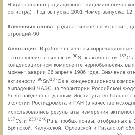
Национального радиационно-эпидемиологическог
регистра) , Год выпуска: 2001 Номер выпуска: 12
Ключевые слова:
радиоактивное загрязнение, ц
стронций-90
Аннотация:
В работе выявлены корреляционные
90
137
соотношения активности
Sr к активности
Cs
конденсационном компоненте чернобыльских вып
момент аварии 26 апреля 1986 года. Значение о
90
137
активности
Sr/
Cs в конденсационном компон
выпадений ЧАЭС на территории Российской Фед
было найдено по данным Института глобального 
экологии Росгидромета и РАН (в качестве исход
использовались результаты измерения активнос
137
239+240
Cs и
Pu в пробах почвы, отобранных в 
Брянской, Калужской, Орловской и Рязанской обл