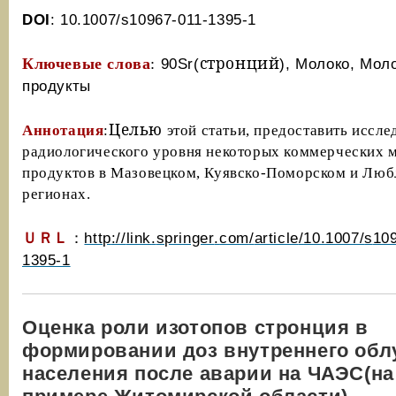
DOI
: 10.1007/
s
10967-011-1395-1
стронций
Ключевые слова
:
90Sr(
)
, Молоко,
Мол
продукты
Целью
Аннотация
:
этой статьи, предоставить иссле
радиологического уровня некоторых коммерческих 
продуктов в Мазовецком, Куявско-Поморском и Люб
регионах.
ＵＲＬ
：
http
://
link
.
springer
.
com
/
article
/10.1007/
s
10
1395-1
Оценка роли изотопов стронция в
формировании доз внутреннего обл
населения после аварии на ЧАЭС(на