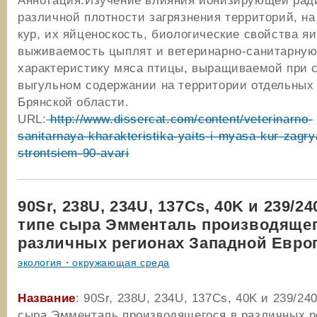
Аннотация:Изучение влияния ионизирующей рад
различной плотности загрязнения территорий, на
кур, их яйценоскость, биологические свойства яи
выживаемость цыплят и ветеринарно-санитарну
характеристику мяса птицы, выращиваемой при 
выгульном содержании на территории отдельных
Брянской области.
URL:
http://www.dissercat.com/content/veterinarno-
sanitarnaya-kharakteristika-yaits-i-myasa-kur-zagr
strontsiem-90-avari
90Sr, 238U, 234U, 137Cs, 40K и 239/2
типе сыра Эмменталь производящег
различных регионах Западной Евро
экология・окружающая среда
Название
: 90Sr, 238U, 234U, 137Cs, 40K и 239/24
сыра Эмменталь производящегося в различных р