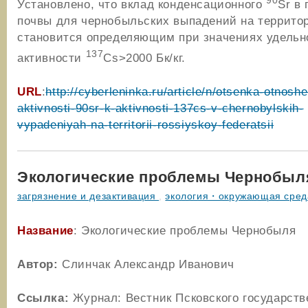
90
Установлено, что вклад конденсационного
Sr в
почвы для чернобыльских выпадений на террито
становится определяющим при значениях удельн
137
активности
Cs>2000 Бк/кг.
URL
:
http://cyberleninka.ru/article/n/otsenka-otnoshe
aktivnosti-90sr-k-aktivnosti-137cs-v-chernobylskih-
vypadeniyah-na-territorii-rossiyskoy-federatsii
Экологические проблемы Чернобыл
загрязнение и дезактивация
,
экология・окружающая сред
Название
: Экологические проблемы Чернобыля
Автор:
Слинчак Александр Иванович
Ссылка:
Журнал: Вестник Псковского государств