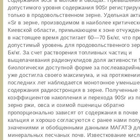
содержания 90Sr в молоке и овощах. Превышени
допустимого уровня содержания 90Sr регистриру
только в продовольственном зерне. Удельная акт
«Sr в зерне, производимом в наиболее критическ
Киевской области, примыкающем к зоне отчужде
в настоящее время достигает 60—70 Бк/кг, что п
допустимый уровень для продовольственного зе
Бк/кг. За счет растворения топливных частиц и
выщелачивания радионуклидов доля активности 
биологически доступной форме за послеаварийн
уже достигла своего максимума, и на протяжени
последних лет наблюдается монотонное уменьш
содержания радиостронция в зерне. Полученные 
коэффициентов накопления и перехода 90Sr из п
зерно ржи, овса и озимой пшеницы обратно
пропорционально зависят от содержания в почве
кальция и хорошо согласуются с ранее нами по
значениями и обобщенными данными МАГАТЭ дл
минеральных песчаных почв. Известкование кисл