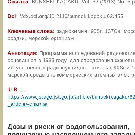
Ссылка
: BUNSEKI KAGAKU, Vol. 62 (2013) No. 6 p
Doi
: //dx.doi.org/10.2116/bunsekikagaku.62.455
Ключевые слова
: радиохимия, 90Sr, 137Cs, мор
осадки, морской организм
Аннотация
: Программа исследований радиоакти
основанная в 1983 году, для определения фоновы
искусственных радионуклидов, таких как 90Sr и 
морской среде вне коммерческих атомных электр
ＵＲＬ
：
https://www.jstage.jst.go.jp/article/bunsekikagaku/6
_article/-char/ja/
Дозы и риски от водопользования,
получаемые населением юго-запад