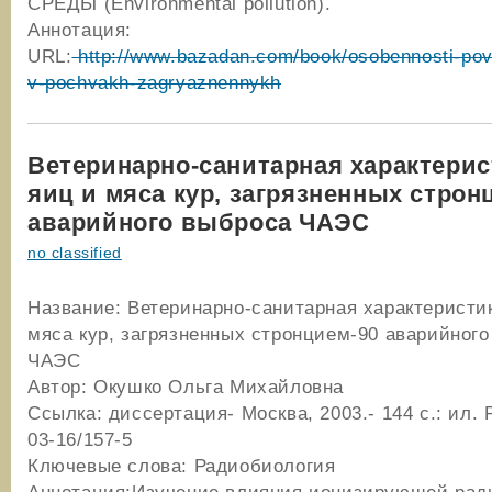
СРЕДЫ (Environmental pollution).
Аннотация:
URL:
http://www.bazadan.com/book/osobennosti-pov
v-pochvakh-zagryaznennykh
Ветеринарно-санитарная характерис
яиц и мяса кур, загрязненных строн
аварийного выброса ЧАЭС
no classified
Название: Ветеринарно-санитарная характеристи
мяса кур, загрязненных стронцием-90 аварийног
ЧАЭС
Автор: Окушко Ольга Михайловна
Ссылка: диссертация- Москва, 2003.- 144 с.: ил. 
03-16/157-5
Ключевые слова: Радиобиология