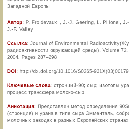
Западной Европы
,
Автор
: P. Froidevaux
, J.-J. Geering, L. Pillonel, J
J.-F. Valley
Ссылка
: Journal of Environmental Radioactivity(Ж
радиоактивности окружающей среды), Volume 72, 
2004, Pages 287–298
DOI
: http://dx.doi.org/10.1016/S0265-931X(03)00179
Ключевые слова
: стронций-90; сыр; изотопы ура
процесс трансфера молоко-сыр
Аннотация
: Представлен метод определения 90S
(стронция) и урана в типе сыра Эмменталь, собр
молочных заводах в разных Европейских странах