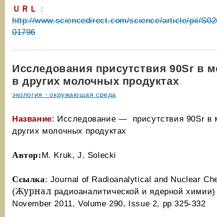
ＵＲＬ
：
http://www.sciencedirect.com/science/article/pii/S
01796
Исследования присутствия 90Sr в м
в других молочных продуктах
экология・окружающая среда
Название
:
Исследование — присутствия 90Sr в
других молочных продуктах
Автор
:
M. Kruk
,
J. Solecki
Ссылка
:
Journal of Radioanalytical and Nuclear Ch
Журнал
(
радиоаналитической и ядерной химии) 
November 2011, Volume 290,
Issue 2
, pp 325-332