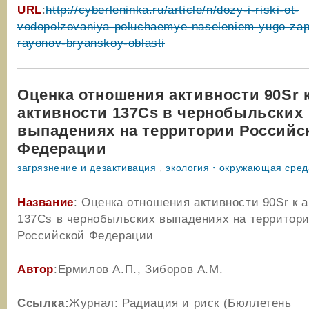
URL
:
http://cyberleninka.ru/article/n/dozy-i-riski-ot-
vodopolzovaniya-poluchaemye-naseleniem-yugo-za
rayonov-bryanskoy-oblasti
Оценка отношения активности 90Sr 
активности 137Cs в чернобыльских
выпадениях на территории Российс
Федерации
загрязнение и дезактивация
,
экология・окружающая сред
Название
: Оценка отношения активности 90Sr к 
137Cs в чернобыльских выпадениях на территор
Российской Федерации
Автор
:Ермилов А.П., Зиборов А.М.
Ссылка:
Журнал: Радиация и риск (Бюллетень