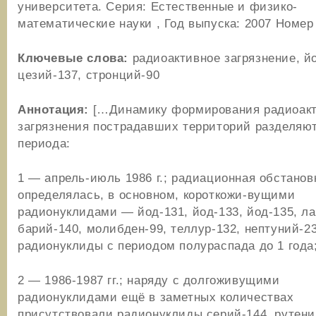
университета. Серия: Естественные и физико-
математические науки , Год выпуска: 2007 Номер
Ключевые слова:
радиоактивное загрязнение, й
цезий-137, стронций-90
Аннотация:
[…Динамику формирования радиоакт
загрязнения пострадавших территорий разделяют
периода:
1 — апрель-июль 1986 г.; радиационная обстанов
определялась, в основном, короткожи-вущими
радионуклидами — йод-131, йод-133, йод-135, ла
барий-140, молибден-99, теллур-132, нептуний-23
радионуклиды с периодом полураспада до 1 года
2 — 1986-1987 гг.; наряду с долгоживущими
радионуклидами ещё в заметных количествах
присутствовали радионуклиды серий-144, рутени