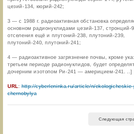
цезий-134, кюрий-242;
3 — с 1988 г. радиоактивная обстановка определя
основном радионуклидами цезий-137, стронций-90
отселения ещё и плутоний-238, плутоний-239,
плутоний-240, плутоний-241;
4 — радиоактивное загрязнение почвы, кроме ука
третьем периоде радионуклидов, будет определя
дочерним изотопом Ри-241 — америцием-241. ..]
URL
:
http://cyberleninka.ru/article/n/ekologicheskie
chernobylya
Следующая стр