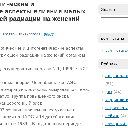
гические и
Search
е аспекты влияния малых
ей радиации на женский
шерство и гинекология
,
免疫学
вся статья
огические и цитогенетические аспекты
вся стать
ирующей радиации на женский организм
Рубрики
. акушеров-гинекологов N 1, 1999, стр.32-
антрополог
ионные аварии; Чернобыльская АЭС;
(51)
 аберрации хромосом; иммунная система;
рак
(44)
атус; группа повышенного риска;
кардиолог
 канцерогенный риск
загрязнен
37 женщин, принимавших участие в
сейчас
(4)
аварии на ЧАЭС и 14 детей женщин-
 после 1986 г. В отдаленном периоде
сахарный 