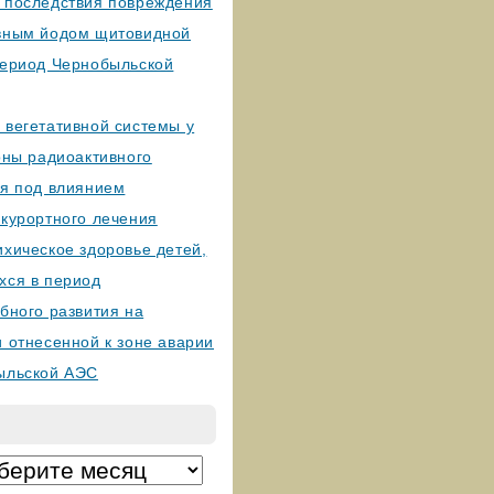
 последствия повреждения
вным йодом щитовидной
период Чернобыльской
 вегетативной системы у
оны радиоактивного
ия под влиянием
-курортного лечения
хическое здоровье детей,
хся в период
бного развития на
 отнесенной к зоне аварии
ыльской АЭС