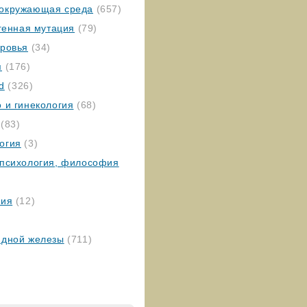
окружающая среда
(657)
 генная мутация
(79)
оровья
(34)
я
(176)
ed
(326)
 и гинекология
(68)
(83)
огия
(3)
 психология, философия
гия
(12)
идной железы
(711)