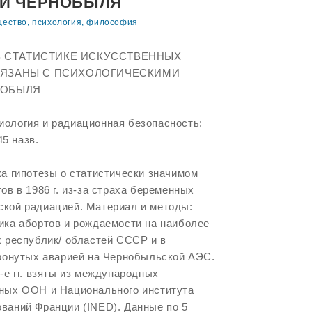
И ЧЕРНОБЫЛЯ
ество, психология, философия
 В СТАТИСТИКЕ ИСКУССТВЕННЫХ
 СВЯЗАНЫ С ПСИХОЛОГИЧЕСКИМИ
НОБЫЛЯ
ология и радиационная безопасность:
45 назв.
а гипотезы о статистически значимом
ов в 1986 г. из-за страха беременных
кой радиацией. Материал и методы:
ика абортов и рождаемости на наиболее
х республик/ областей СССР и в
тронутых аварией на Чернобыльской АЭС.
-е гг. взяты из международных
ных ООН и Национального института
ваний Франции (INED). Данные по 5