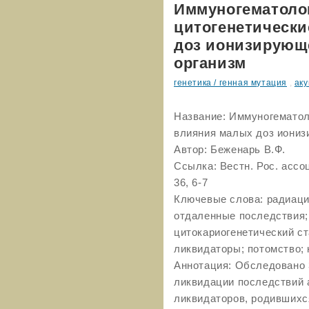
Иммуногематоло
цитогенетически
доз ионизирующ
организм
генетика / генная мутация
,
аку
Название: Иммуногематол
влияния малых доз иониз
Автор: Беженарь В.Ф.
Ссылка: Вестн. Рос. ассоц
36, 6-7
Ключевые слова: радиац
отдаленные последствия;
цитокариогенетический ст
ликвидаторы; потомство;
Аннотация: Обследовано 
ликвидации последствий 
ликвидаторов, родившихся