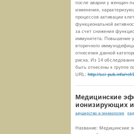
после аварии у женщин-л
изменения, характеризу
процессов активации клет
функциональной активнос
за счет снижения функцио
иммунитета. Повышение у
вторичного иммунодефици
отнесения данной катего
риска. Из 14 обследованн
быть отнесены к группе п
URL:
http://sci-pub.info/ref
Медицинские эф
ионизирующих и
акушерство и гинекология
,
пе
Название: Медицинские 