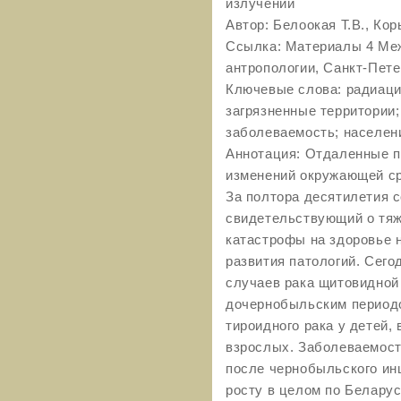
излучений
Автор: Белоокая Т.В., Ко
Ссылка: Материалы 4 Меж
антропологии, Санкт-Петер
Ключевые слова: радиац
загрязненные территории
заболеваемость; населен
Аннотация: Отдаленные п
изменений окружающей с
За полтора десятилетия 
свидетельствующий о тя
катастрофы на здоровье 
развития патологий. Сего
случаев рака щитовидной
дочернобыльским периодо
тироидного рака у детей, в
взрослых. Заболеваемос
после чернобыльского ин
росту в целом по Белару