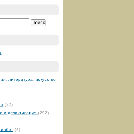
я
ия, литература, искусство
ия
(22)
ие и дезактивация
(292)
диабет
(4)