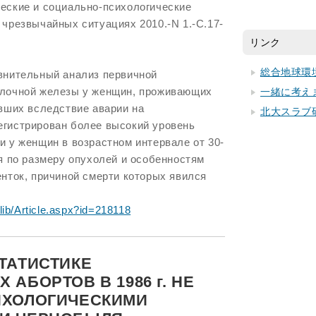
еские и социально-психологические
чрезвычайных ситуациях 2010.-N 1.-С.17-
リンク
総合地球環
внительный анализ первичной
олочной железы у женщин, проживающих
一緒に考え
авших вследствие аварии на
北大スラブ
гистрирован более высокий уровень
 у женщин в возрастном интервале от 30-
я по размеру опухолей и особенностям
нток, причиной смерти которых явился
lib/Article.aspx?id=218118
ТАТИСТИКЕ
АБОРТОВ В 1986 г. НЕ
ИХОЛОГИЧЕСКИМИ