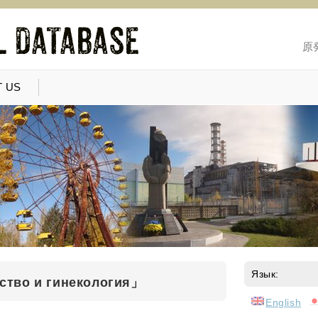
原
 US
Язык:
во и гинекология」
English