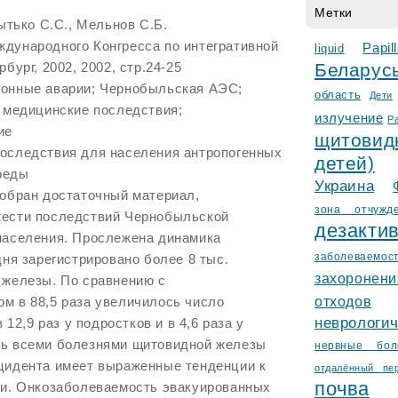
Метки
рытько С.С., Мельнов С.Б.
дународного Конгресса по интегративной
Papi
liquid
бург, 2002, 2002, стр.24-25
Белару
ионные аварии; Чернобыльская АЭС;
область
Дети
; медицинские последствия;
излучение
Р
ие
щитови
оследствия для населения антропогенных
детей)
реды
Украина
собран достаточный материал,
зонa отчужд
жести последствий Чернобыльской
деза
населения. Прослежена динамика
заболеваемос
дня зарегистрировано более 8 тыс.
захороне
 железы. По сравнению с
отходов
м в 88,5 раза увеличилось число
невролог
 12,9 раз у подростков и в 4,6 раза у
ть всеми болезнями щитовидной железы
нервные бол
цидента имеет выраженные тенденции к
отдалённый пе
почва
си. Онкозаболеваемость эвакуированных