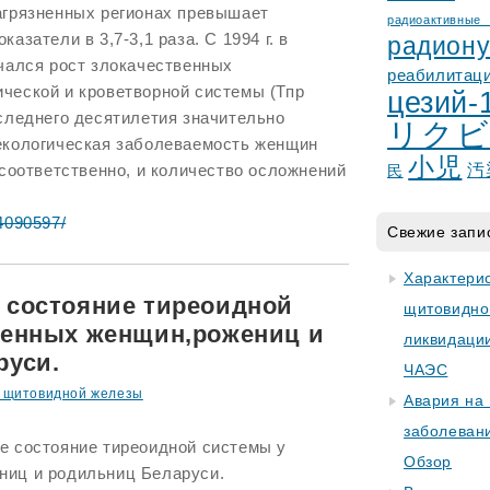
агрязненных регионах превышает
радиоактив
азатели в 3,7-3,1 раза. С 1994 г. в
радион
ачался рост злокачественных
реабилитац
ческой и кроветворной системы (Тпр
цезий-
следнего десятилетия значительно
リクビ
екологическая заболеваемость женщин
小児
 соответственно, и количество осложнений
汚
民
/4090597/
Свежие запи
Характери
 состояние тиреоидной
щитовидно
менных женщин,рожениц и
ликвидаци
руси.
ЧАЭС
к щитовидной железы
Авария на
заболеван
е состояние тиреоидной системы у
Обзор
ниц и родильниц Беларуси.