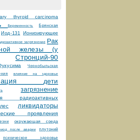
llary thyroid carcinoma
сь
Брянская
Беременность
Ионизирующее
Иод-131
Рак
адиоактивное загрязнение
дной железы (у
Стронций-90
Фукусима
Чернобыльская
ения
влияние на здоровье
ктивация
дети
загрязнение
ть
ния радиоактивных
ликвидаторы
лес
ические проявления
окружающая среда
езни
плутоний
риод после аварии
психическое здоровье