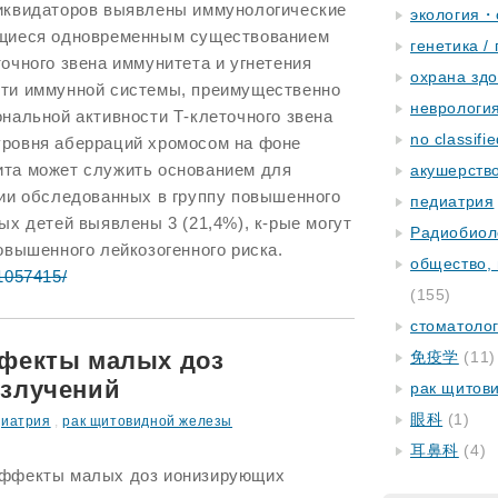
иквидаторов выявлены иммунологические
экология・
ющиеся одновременным существованием
генетика /
очного звена иммунитета и угнетения
охрана зд
ти иммунной системы, преимущественно
неврологи
нальной активности Т-клеточного звена
no classifi
ровня аберраций хромосом на фоне
та может служить основанием для
акушерство
рии обследованных в группу повышенного
педиатрия
ых детей выявлены 3 (21,4%), к-рые могут
Радиобиол
овышенного лейкозогенного риска.
общество,
/1057415/
(155)
стоматоло
фекты малых доз
免疫学
(11)
злучений
рак щитов
眼科
(1)
диатрия
,
рак щитовидной железы
耳鼻科
(4)
эффекты малых доз ионизирующих