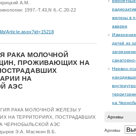
Вероятные
крицкий А.М.
радиоакти
нологии: 1997.-Т.43,N 6.-С.20-22
железы в 
аварии
lib/Article.aspx?id=15218
Изменение
детей из з
загрязнен
Я РАКА МОЛОЧНОЙ
санаторно
ЩИН, ПРОЖИВАЮЩИХ НА
Нервно-пси
 ПОСТРАДАВШИХ
АРИИ НА
находивши
Й АЭС
внутриутро
территории
на Черноб
ОГИЯ РАКА МОЛОЧНОЙ ЖЕЛЕЗЫ У
Х НА ТЕРРИТОРИЯХ, ПОСТРАДАВШИХ
Архивы
НА ЧЕРНОБЫЛЬСКОЙ АЭС
Архивы
дыров Э.А. Масякин В.Б.