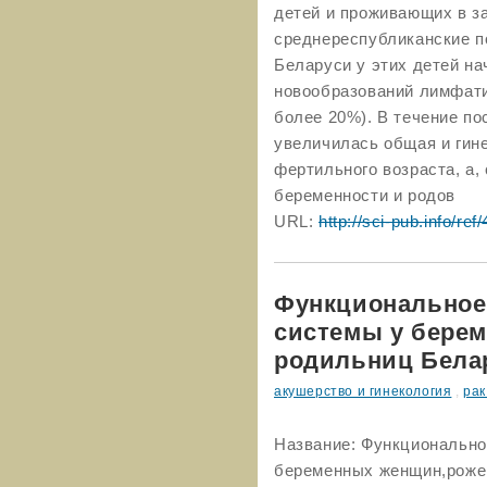
детей и проживающих в з
среднереспубликанские пок
Беларуси у этих детей н
новообразований лимфати
более 20%). В течение по
увеличилась общая и гин
фертильного возраста, а,
беременности и родов
URL:
http://sci-pub.info/ref
Функциональное
системы у бере
родильниц Бела
акушерство и гинекология
,
ра
Название: Функционально
беременных женщин,роже