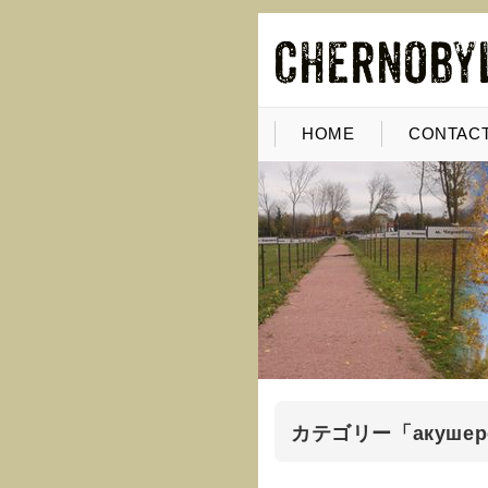
HOME
CONTACT
カテゴリー「акушерст