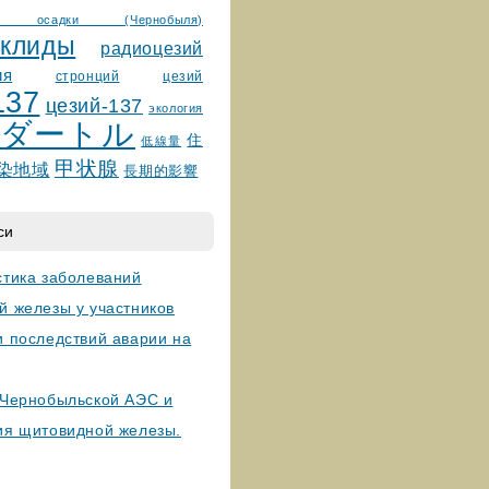
ные осадки (Чернобыля)
уклиды
радиоцезий
ия
стронций
цезий
137
цезий-137
экология
ダートル
住
低線量
甲状腺
染地域
長期的影響
си
стика заболеваний
й железы у участников
и последствий аварии на
 Чернобыльской АЭС и
ия щитовидной железы.