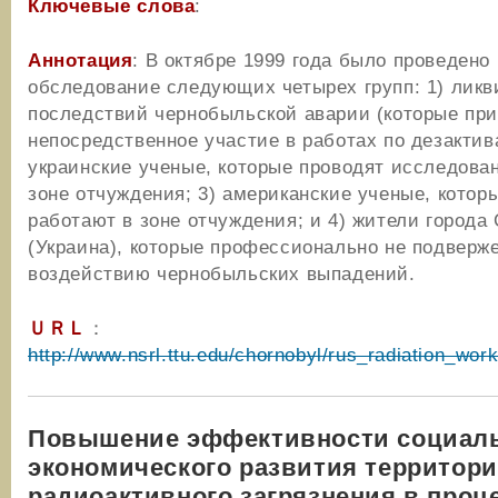
Ключевые слова
:
Аннотация
: В октябре 1999 года было проведено
обследование следующих четырех групп: 1) лик
последствий чернобыльской аварии (которые пр
непосредственное участие в работах по дезактив
украинские ученые, которые проводят исследован
зоне отчуждения; 3) американские ученые, котор
работают в зоне отчуждения; и 4) жители города
(Украина), которые профессионально не подверж
воздействию чернобыльских выпадений.
ＵＲＬ
：
http://www.nsrl.ttu.edu/chornobyl/rus_radiation_wor
Повышение эффективности социал
экономического развития территор
радиоактивного загрязнения в проц