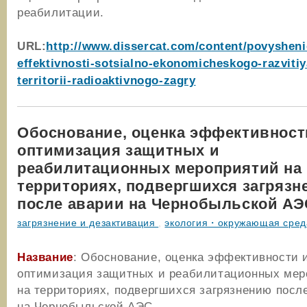
реабилитации.
URL:
http://www.dissercat.com/content/povysheni
effektivnosti-sotsialno-ekonomicheskogo-razvitiy
territorii-radioaktivnogo-zagry
Обоснование, оценка эффективност
оптимизация защитных и
реабилитационных мероприятий на
территориях, подвергшихся загряз
после аварии на Чернобыльской АЭ
загрязнение и дезактивация
,
экология・окружающая сред
Название
: Обоснование, оценка эффективности 
оптимизация защитных и реабилитационных мер
на территориях, подвергшихся загрязнению посл
на Чернобыльской АЭС