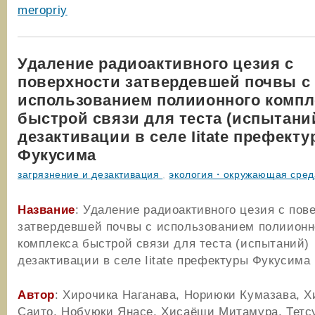
meropriy
Удаление радиоактивного цезия с
поверхности затвердевшей почвы с
использованием полиионного компл
быстрой связи для теста (испытани
дезактивации в селе Iitate префект
Фукусима
загрязнение и дезактивация
,
экология・окружающая сред
Название
: Удаление радиоактивного цезия с пов
затвердевшей почвы с использованием полиионн
комплекса быстрой связи для теста (испытаний)
дезактивации в селе Iitate префектуры Фукусима
Автор
: Хирочика Наганава, Нориюки Кумазава, 
Саито, Нобуюки Янасе, Хисаёши Митамура, Тет