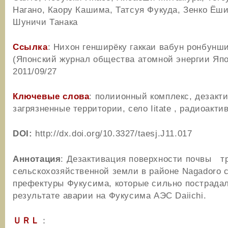
Нагано, Каору Кашима, Татсуя Фукуда, Зенко Ёши
Шуничи Танака
Ссылка
: Нихон генширёку гаккаи вабун ронбунш
(Японский журнал общества атомной энергии Яп
2011/09/27
Ключевые слова
: полиионный комплекс, дезакт
загрязненные территории, село Iitate , радиоакт
DOI:
http://dx.doi.org/10.3327/taesj.J11.017
Аннотация
: Дезактивация поверхности почвы т
сельскохозяйственной земли в районе Nagadoro се
префектуры Фукусима, которые сильно пострада
результате аварии на Фукусима АЭС Daiichi.
ＵＲＬ
：