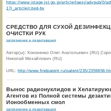
https://www.jstage.jst.go.jp/article/taesj/advpub/0/
17/_article/cited-by
СРЕДСТВО ДЛЯ СУХОЙ ДЕЗИНФЕКЦ
ОЧИСТКИ РУК
загрязнение и дезактивация
Автор(ы): Кононенко Олег Анатольевич (RU),Соро
Николай Михайлович (RU)
URL:
http://www.findpatent.ru/patent/235/2359656.ht
Вынос радионуклидов и Хелатирую
Агентов из Полной системы дезакт
Ионообменных смол
загрязнение и дезактивация