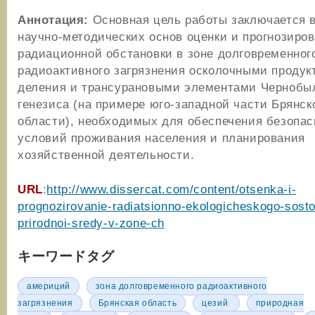
Аннотация:
Основная цель работы заключается 
научно-методических основ оценки и прогнозиро
радиационной обстановки в зоне долговременног
радиоактивного загрязнения осколочными продук
деления и трансурановыми элементами Чернобы
генезиса (на примере юго-западной части Брянск
области), необходимых для обеспечения безопа
условий проживания населения и планирования
хозяйственной деятельности.
URL
:
http://www.dissercat.com/content/otsenka-i-
prognozirovanie-radiatsionno-ekologicheskogo-sost
prirodnoi-sredy-v-zone-ch
キーワードタグ
америций
зона долговременного радиоактивного
загрязнения
Брянская область
цезий
природная