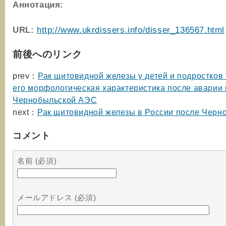
Аннотация:
URL:
http://www.ukrdissers.info/disser_136567.html
前後へのリンク
prev：
Рак щитовидной железы у детей и подростков
его морфологическая характеристика после аварии 
Чернобыльской АЭС
next：
Рак щитовидной железы в России после Черн
コメント
名前 (必須)
メールアドレス (必須)