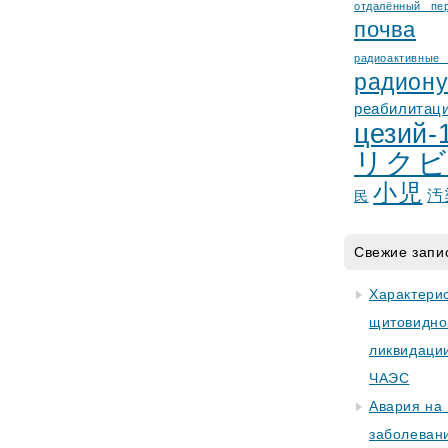
отдалённый пе
почва
радиоактив
радион
реабилитац
цезий-
リクビ
小児
汚
民
Свежие запи
Характери
щитовидно
ликвидаци
ЧАЭС
Авария на
заболеван