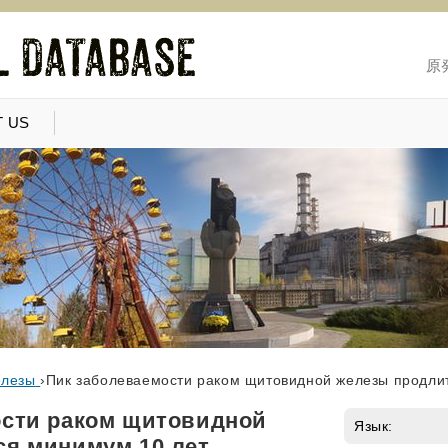
原
 US
елезы
›
Пик заболеваемости раком щитовидной железы продли
ости раком щитовидной
Язык:
ся минимум 10 лет