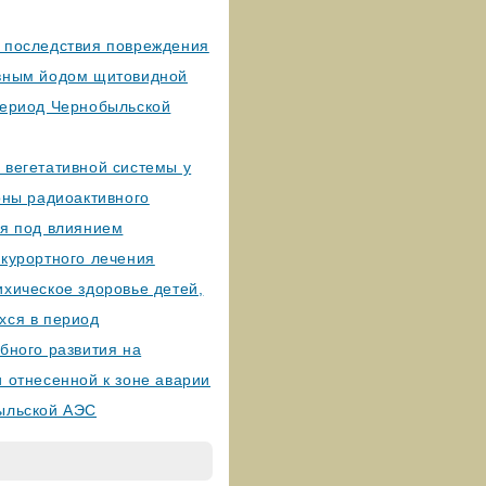
 последствия повреждения
вным йодом щитовидной
период Чернобыльской
 вегетативной системы у
оны радиоактивного
ия под влиянием
-курортного лечения
хическое здоровье детей,
хся в период
бного развития на
 отнесенной к зоне аварии
ыльской АЭС