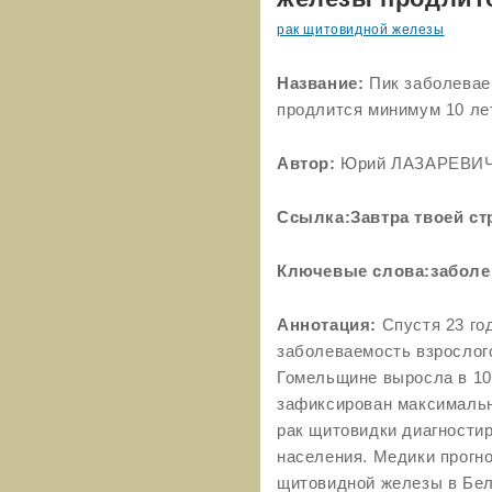
рак щитовидной железы
Название:
Пик заболевае
продлится минимум 10 ле
Автор:
Юрий ЛАЗАРЕВИ
Ссылка:Завтра твоей с
Ключевые слова:заболе
Аннотация:
Спустя 23 го
заболеваемость взрослог
Гомельщине выросла в 10
зафиксирован максимальн
рак щитовидки диагностир
населения. Медики прогн
щитовидной железы в Бела