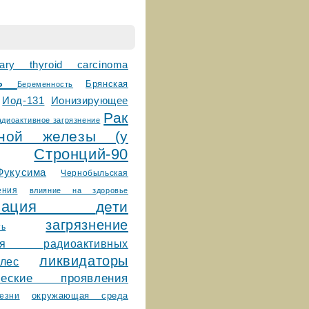
llary thyroid carcinoma
сь
Брянская
Беременность
Ионизирующее
Иод-131
Рак
адиоактивное загрязнение
дной железы (у
Стронций-90
Фукусима
Чернобыльская
ения
влияние на здоровье
ктивация
дети
загрязнение
ть
ния радиоактивных
ликвидаторы
лес
ические проявления
окружающая среда
езни