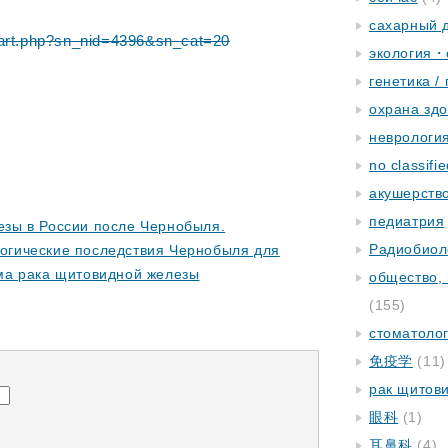
сахарный 
y/art.php?sn_nid=4396&sn_cat=20
экология・
генетика /
охрана зд
неврологи
no classifi
акушерство
педиатрия
езы в России после Чернобыля.
Радиобиол
огические последствия Чернобыля для
ма рака щитовидной железы
общество,
(155)
стоматоло
免疫学
(11)
рак щитов
眼科
(1)
耳鼻科
(4)