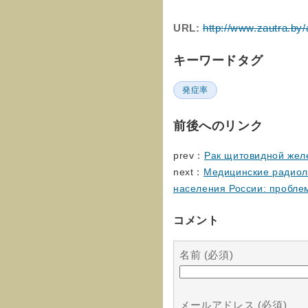
URL:
http://www.zautra.b
キーワードタグ
発症率
前後へのリンク
prev：
Рак щитовидной жел
next：
Медицинские радиол
населения России: пробле
コメント
名前 (必須)
メールアドレス (必須)