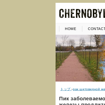
HOME
CONTACT
トップ
›
рак щитовидной ж
Пик заболеваем
железы продлит