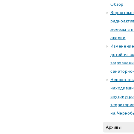
Обзор
Вероятные
радиоакти
железы в 
аварии
Изменение
детей из з
загрязнен
санаторно
Нервно-пси
находивши
внутриутро
территории
на Черноб
Архивы