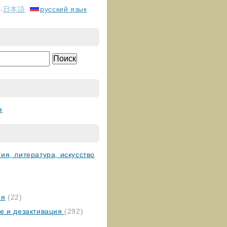
日本語
русский язык
я
ия, литература, искусство
ия
(22)
ие и дезактивация
(292)