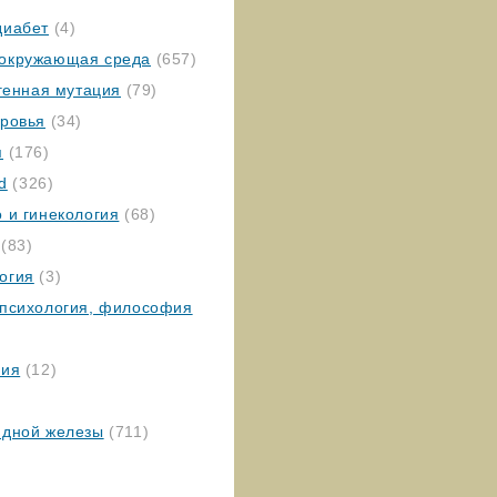
диабет
(4)
окружающая среда
(657)
 генная мутация
(79)
оровья
(34)
я
(176)
ed
(326)
 и гинекология
(68)
(83)
огия
(3)
 психология, философия
гия
(12)
идной железы
(711)