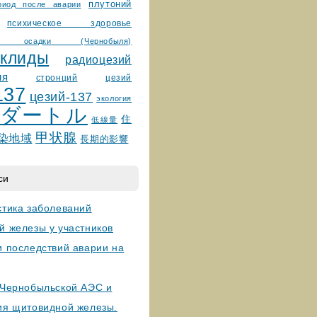
плутоний
риод после аварии
психическое здоровье
ные осадки (Чернобыля)
уклиды
радиоцезий
ия
стронций
цезий
137
цезий-137
экология
ダートル
住
低線量
甲状腺
染地域
長期的影響
си
стика заболеваний
й железы у участников
и последствий аварии на
 Чернобыльской АЭС и
ия щитовидной железы.