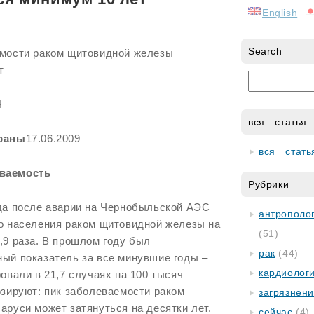
English
Search
мости раком щитовидной железы
т
Ч
вся статья
траны
17.06.2009
вся стать
ваемость
Рубрики
да после аварии на Чернобыльской АЭС
антрополог
о населения раком щитовидной железы на
(51)
,9 раза. В прошлом году был
рак
(44)
ый показатель за все минувшие годы –
кардиолог
овали в 21,7 случаях на 100 тысяч
озируют: пик заболеваемости раком
загрязнен
руси может затянуться на десятки лет.
сейчас
(4)