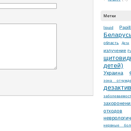
Метки
Papi
liquid
Белару
область
Дети
излучение
Р
щитови
детей)
Украина
зонa отчужд
деза
заболеваемос
захороне
отходов
невролог
нервные бол