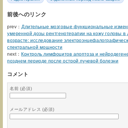
前後へのリンク
prev：
Длительные мозговые функциональные измен
умеренной дозы рентгенотерапии на кожу головы в 
возрасте: исследование электроэнцефалографичес
спектральной мощности
next：
Контроль лимфоцитов апоптоза и нейродеген
позднем периоде после острой лучевой болезни
コメント
名前 (必須)
メールアドレス (必須)