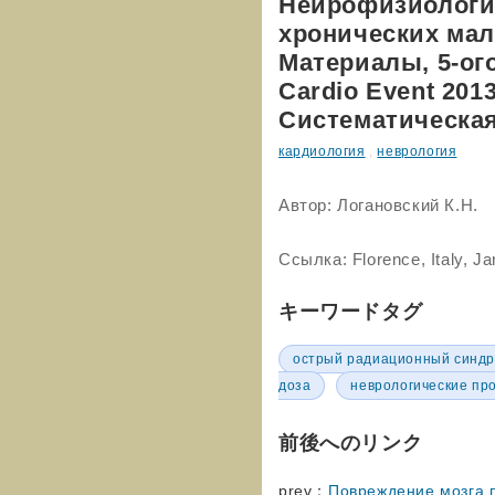
Нейрофизиологи
хронических мал
Материалы, 5-о
Cardio Event 201
Систематическая
кардиология
,
неврология
Автор: Логановский К.Н.
Ссылка: Florence, Italy, J
キーワードタグ
острый радиационный синд
доза
неврологические пр
前後へのリンク
prev：
Повреждение мозга 