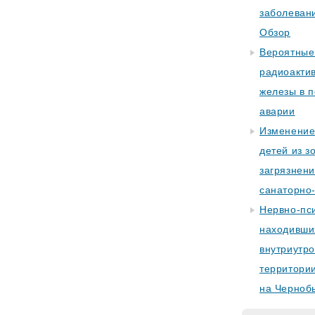
заболеван
Обзор
Вероятные
радиоакти
железы в 
аварии
Изменение
детей из з
загрязнен
санаторно
Нервно-пси
находивши
внутриутро
территории
на Черноб