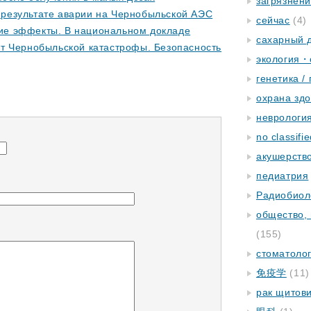
загрязнен
результате аварии на Чернобыльской АЭС
сейчас
(4)
ие эффекты. B национальном докладе
сахарный 
ет Чернобыльской катастрофы. Безопасность
экология・
генетика /
охрана зд
неврологи
no classifi
акушерство
педиатрия
Радиобиол
общество,
(155)
стоматоло
免疫学
(11)
рак щитов