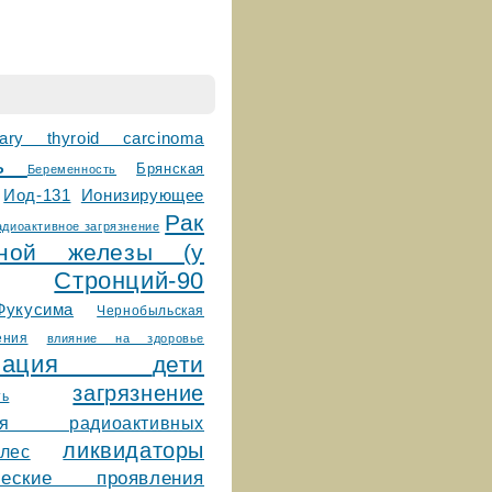
llary thyroid carcinoma
сь
Брянская
Беременность
Ионизирующее
Иод-131
Рак
адиоактивное загрязнение
дной железы (у
Стронций-90
Фукусима
Чернобыльская
ения
влияние на здоровье
ктивация
дети
загрязнение
ть
ния радиоактивных
ликвидаторы
лес
ические проявления