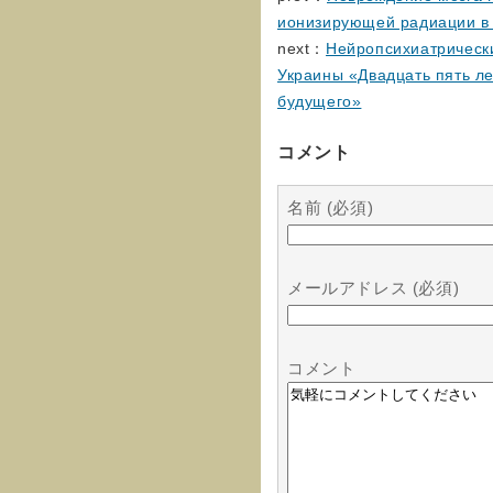
ионизирующей радиации в 
next：
Нейропсихиатрическ
Украины «Двадцать пять л
будущего»
コメント
名前 (必須)
メールアドレス (必須)
コメント