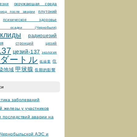
окружающая среда
езни
плутоний
риод после аварии
психическое здоровье
ные осадки (Чернобыля)
уклиды
радиоцезий
ия
стронций
цезий
137
цезий-137
экология
ダートル
住
低線量
甲状腺
染地域
長期的影響
си
стика заболеваний
й железы у участников
и последствий аварии на
 Чернобыльской АЭС и