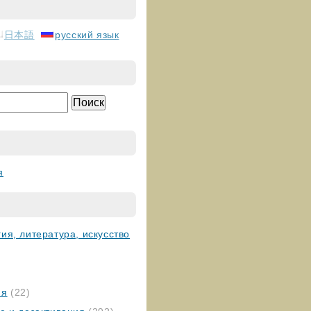
日本語
русский язык
я
ия, литература, искусство
ия
(22)