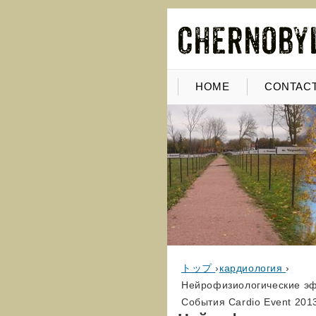
HOME
CONTACT
トップ
›
кардиология
›
Нейрофизиологические эф
События Cardio Event 201