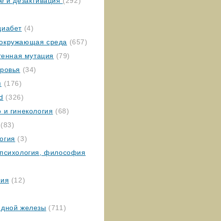
ие и дезактивация
(292)
диабет
(4)
окружающая среда
(657)
 генная мутация
(79)
оровья
(34)
я
(176)
ed
(326)
 и гинекология
(68)
(83)
огия
(3)
 психология, философия
гия
(12)
идной железы
(711)