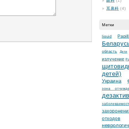
眼科
(1)
耳鼻科
(4)
Метки
Papi
liquid
Белару
область
Дети
излучение
Р
щитови
детей)
Украина
зонa отчужд
деза
заболеваемос
захороне
отходов
невролог