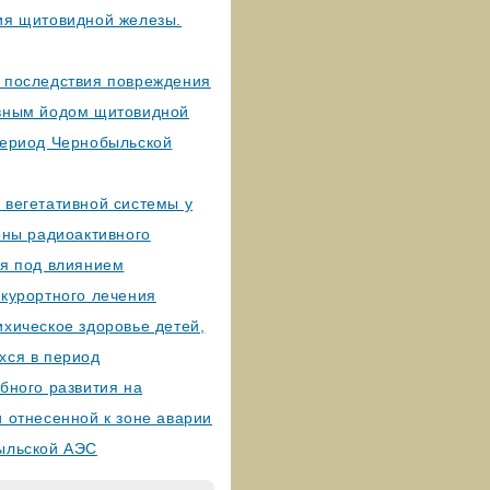
ия щитовидной железы.
 последствия повреждения
вным йодом щитовидной
период Чернобыльской
 вегетативной системы у
оны радиоактивного
ия под влиянием
-курортного лечения
хическое здоровье детей,
хся в период
бного развития на
 отнесенной к зоне аварии
ыльской АЭС