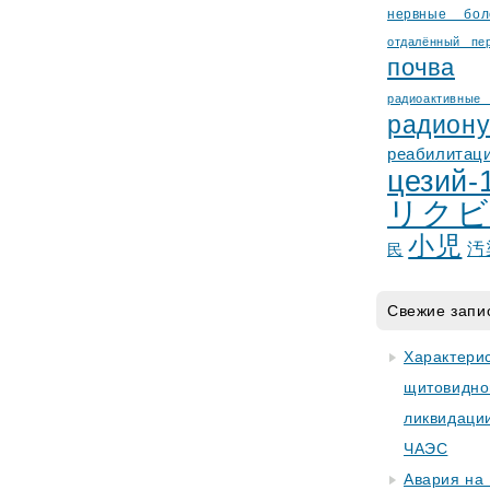
нервные бол
отдалённый пе
почва
радиоактив
радион
реабилитац
цезий-
リクビ
小児
汚
民
Свежие запи
Характери
щитовидно
ликвидаци
ЧАЭС
Авария на