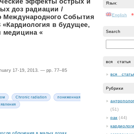
ческие эффекты острых и
Язык:
ых доз радиации /
English
го Международного События
3 «Кардиология в будущее,
 медицина «
Search
вся статья
anuary 17-19, 2013. — pp. 77–85
вся стать
Рубрики
ром
Chronic radiation
пониженная
антрополог
оявления
(51)
рак
(44)
кардиолог
после облучения в малых дозах