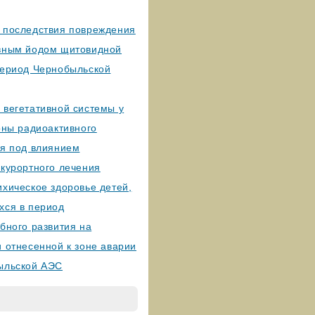
 последствия повреждения
вным йодом щитовидной
период Чернобыльской
 вегетативной системы у
оны радиоактивного
ия под влиянием
-курортного лечения
хическое здоровье детей,
хся в период
бного развития на
 отнесенной к зоне аварии
ыльской АЭС