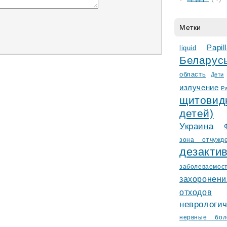
Метки
Papi
liquid
Белару
область
Дети
излучение
Р
щитови
детей)
Украина
зонa отчужд
деза
заболеваемос
захороне
отходов
невролог
нервные бол