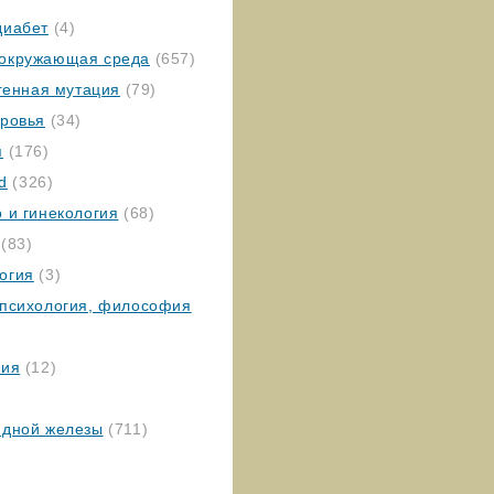
диабет
(4)
окружающая среда
(657)
 генная мутация
(79)
оровья
(34)
я
(176)
ed
(326)
 и гинекология
(68)
(83)
огия
(3)
 психология, философия
гия
(12)
идной железы
(711)