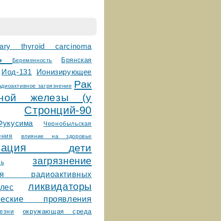
llary thyroid carcinoma
сь
Брянская
Беременность
Ионизирующее
Иод-131
Рак
адиоактивное загрязнение
дной железы (у
Стронций-90
Фукусима
Чернобыльская
ения
влияние на здоровье
ктивация
дети
загрязнение
ть
ния радиоактивных
ликвидаторы
лес
ические проявления
окружающая среда
езни