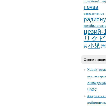
отдалённый пе
почва
радиоактив
радион
реабилитац
цезий-
リクビ
小児
汚
民
Свежие запи
Характери
щитовидно
ликвидаци
ЧАЭС
Авария на
заболеван