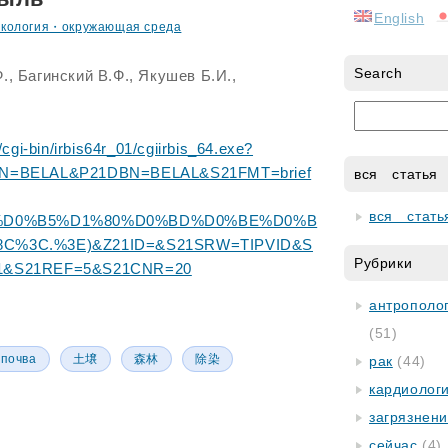
English
экология・окружающая среда
Search
., Багинский В.Ф., Якушев Б.И.,
y/cgi-bin/irbis64r_01/cgiirbis_64.exe?
=BELAL&P21DBN=BELAL&S21FMT=brief
вся статья
вся стать
7%D0%B5%D1%80%D0%BD%D0%BE%D0%B
%3C.%3E)&Z21ID=&S21SRW=TIPVID&S
Рубрики
&S21REF=5&S21CNR=20
антрополог
(51)
почва
土壌
森林
除染
рак
(44)
кардиолог
загрязнен
сейчас
(4)