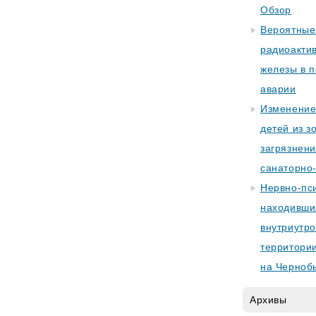
Обзор
Вероятные
радиоакти
железы в 
аварии
Изменение
детей из з
загрязнен
санаторно
Нервно-пси
находивши
внутриутро
территории
на Черноб
Архивы