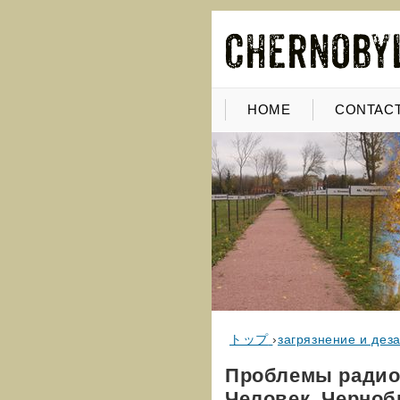
HOME
CONTACT
トップ
›
загрязнение и дез
Проблемы радиоэ
Человек. Черно