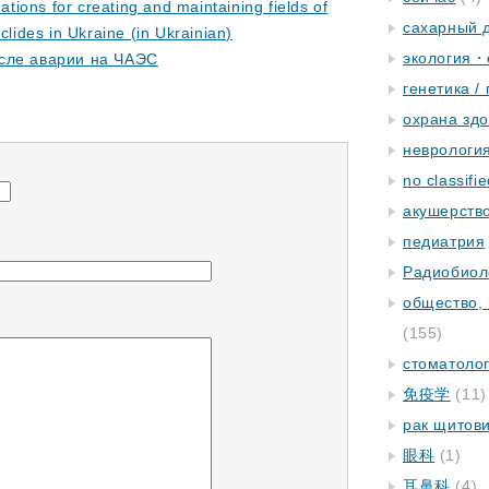
ions for creating and maintaining fields of
сахарный 
clides in Ukraine (in Ukrainian)
экология・
осле аварии на ЧАЭС
генетика /
охрана зд
неврологи
no classifi
акушерство
педиатрия
Радиобиол
общество,
(155)
стоматоло
免疫学
(11)
рак щитов
眼科
(1)
耳鼻科
(4)