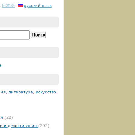
日本語
русский язык
я
ия, литература, искусство
ия
(22)
ие и дезактивация
(292)