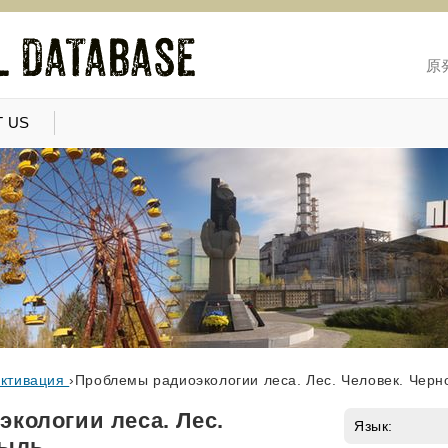
原
 US
активация
›
Проблемы радиоэкологии леса. Лес. Человек. Чер
кологии леса. Лес.
Язык:
быль