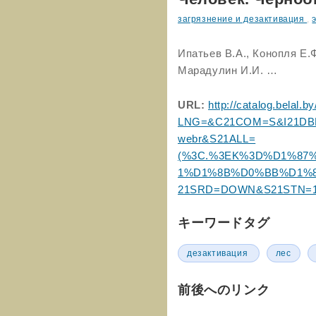
загрязнение и дезактивация
,
Ипатьев В.А., Конопля Е.Ф
Марадулин И.И. …
URL:
http://catalog.belal.b
LNG=&C21COM=S&I21DBN
webr&S21ALL=
(%3C.%3EK%3D%D1%8
1%D1%8B%D0%BB%D1%8C
21SRD=DOWN&S21STN=1
キーワードタグ
дезактивация
лес
前後へのリンク