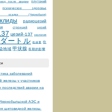
плутоний
риод после аварии
психическое здоровье
ные осадки (Чернобыля)
уклиды
радиоцезий
ия
стронций
цезий
137
цезий-137
экология
ダートル
住
低線量
甲状腺
染地域
長期的影響
си
стика заболеваний
й железы у участников
и последствий аварии на
 Чернобыльской АЭС и
ия щитовидной железы.