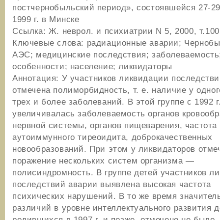
постчернобыльский период», состоявшейся 27-29
1999 г. в Минске
Ссылка: Ж. неврол. и психиатрии N 5, 2000, т.100
Ключевые слова: радиационные аварии; Чернобы
АЭС; медицинские последствия; заболеваемость
особенности; население; ликвидаторы
Аннотация: У участников ликвидации последстви
отмечена полиморбидность, т. е. наличие у одног
трех и более заболеваний. В этой группе с 1992 г
увеличивалась заболеваемость органов кровооб
нервной системы, органов пищеварения, частота
аутоиммунного тиреоидита, доброкачественных
новообразований. При этом у ликвидаторов отме
поражение нескольких систем организма —
полисиндромность. В группе детей участников л
последствий аварии выявлена высокая частота
психических нарушений. В то же время значител
различий в уровне интеллектуального развития д
родившихся в 1997 г. и позже, отмечено не было.