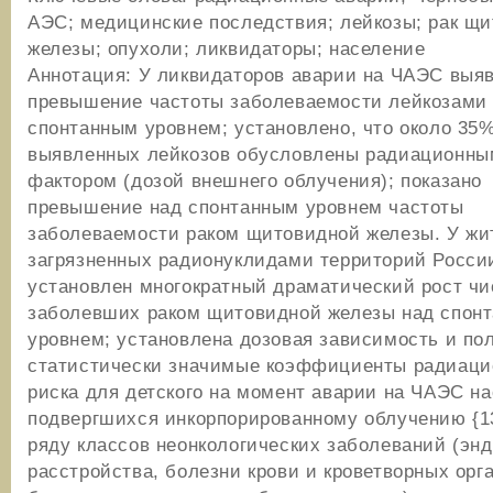
АЭС; медицинские последствия; лейкозы; рак щ
железы; опухоли; ликвидаторы; население
Аннотация: У ликвидаторов аварии на ЧАЭС выя
превышение частоты заболеваемости лейкозами
спонтанным уровнем; установлено, что около 35
выявленных лейкозов обусловлены радиационны
фактором (дозой внешнего облучения); показано
превышение над спонтанным уровнем частоты
заболеваемости раком щитовидной железы. У жи
загрязненных радионуклидами территорий Росси
установлен многократный драматический рост чи
заболевших раком щитовидной железы над спон
уровнем; установлена дозовая зависимость и по
статистически значимые коэффициенты радиаци
риска для детского на момент аварии на ЧАЭС на
подвергшихся инкорпорированному облучению {13
ряду классов неонкологических заболеваний (эн
расстройства, болезни крови и кроветворных орга