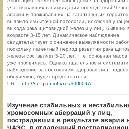
Аннотация: 20-летнее наблюдение за здоровьем 
участвовавших в ликвидации последствий Черн
аварии и проживавших на загрязненных территор
выявило избыточной патологии, исключая учаще
выхода рака щитовидной железы у лиц, бывших в 
возрасте 3-15 лет. Динамическое наблюдение
свидетельствует о снижении выявляемости забо
поскольку латентный период развития рака щито
железы составляет 5-20 лет, т. е. основная масса
уже проявилась. Однако тщательное и системати
наблюдение за состоянием здоровья лиц, подве
облучению, будет продолжаться
URL:
http://sci-pub.info/ref/6000067/
Изучение стабильных и нестабильн
хромосомных аберраций у лиц,
пострадавших в результате аварии 
ЧАЭС, в отдаленный пострадиацио