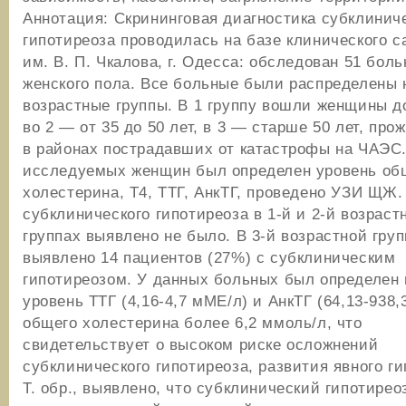
Аннотация: Скрининговая диагностика субклинич
гипотиреоза проводилась на базе клинического с
им. В. П. Чкалова, г. Одесса: обследован 51 бол
женского пола. Все больные были распределены 
возрастные группы. В 1 группу вошли женщины до
во 2 — от 35 до 50 лет, в 3 — старше 50 лет, пр
в районах пострадавших от катастрофы на ЧАЭС.
исследуемых женщин был определен уровень об
холестерина, Т4, ТТГ, АнкТГ, проведено УЗИ ЩЖ.
субклинического гипотиреоза в 1-й и 2-й возраст
группах выявлено не было. В 3-й возрастной груп
выявлено 14 пациентов (27%) с субклиническим
гипотиреозом. У данных больных был определен
уровень ТТГ (4,16-4,7 мМЕ/л) и АнкТГ (64,13-938,
общего холестерина более 6,2 ммоль/л, что
свидетельствует о высоком риске осложнений
субклинического гипотиреоза, развития явного ги
Т. обр., выявлено, что субклинический гипотирео