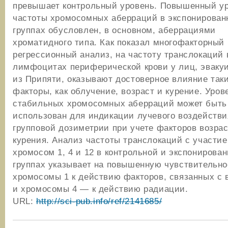
превышает контрольный уровень. Повышенный у
частоты хромосомных аберраций в экспонирован
группах обусловлен, в основном, аберрациями
хроматидного типа. Как показал многофакторный
регрессионный анализ, на частоту транслокаций 
лимфоцитах периферической крови у лиц, эваку
из Припяти, оказывают достоверное влияние так
факторы, как облучение, возраст и курение. Уров
стабильных хромосомных аберраций может быть
использован для индикации лучевого воздействи
групповой дозиметрии при учете факторов возрас
курения. Анализ частоты транслокаций с участи
хромосом 1, 4 и 12 в контрольной и экспонирова
группах указывает на повышенную чувствительно
хромосомы 1 к действию факторов, связанных с 
и хромосомы 4 — к действию радиации.
URL:
http://sci-pub.info/ref/2141685/