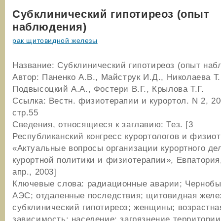
Cубклинический гипотиреоз (опыт
наблюдения)
рак щитовидной железы
Название: Cубклинический гипотиреоз (опыт наб
Автор: Паненко А.В., Майструк И.Д., Николаева Т.
Подвысоцкий А.А., Фостери В.Г., Крылова Т.Г.
Ссылка: Вестн. физиотерапии и курортол. N 2, 200
стр.55
Сведения, относящиеся к заглавию: Тез. [3
Республиканский конгресс курортологов и физио
«Актуальные вопросы организации курортного де
курортной политики и физиотерапии», Евпатория,
апр., 2003]
Ключевые слова: радиационные аварии; Чернобы
АЭС; отдаленные последствия; щитовидная желе
субклинический гипотиреоз; женщины; возрастна
зависимость; население; загрязнение территории