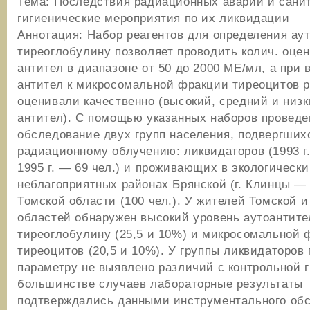
Тема: Последствия радиационных аварий и сани
гигиенические мероприятия по их ликвидации
Аннотация: Набор реагентов для определения аут
тиреоглобулину позволяет проводить колич. оцен
антител в диапазоне от 50 до 2000 МЕ/мл, а при
антител к микросомальной фракции тиреоцитов р
оценивали качественно (высокий, средний и низк
антител). С помощью указанных наборов проведе
обследование двух групп населения, подвергших
радиационному облучению: ликвидаторов (1993 г.
1995 г. — 69 чел.) и проживающих в экологически
неблагоприятных районах Брянской (г. Клинцы — 
Томской области (100 чел.). У жителей Томской и
областей обнаружен высокий уровень аутоантите
тиреоглобулину (25,5 и 10%) и микросомальной 
тиреоцитов (20,5 и 10%). У группы ликвидаторов
параметру не выявлено различий с контрольной г
большинстве случаев лабораторные результаты
подтверждались данными инструментального об