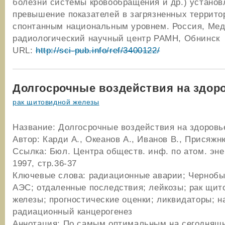
болезни системы кровообращения и др.) установ
превышение показателей в загрязненных террито
спонтанным национальным уровнем. Россия, Мед
радиологический научный центр РАМН, Обнинск
URL:
http://sci-pub.info/ref/3400122/
Долгосрочные воздействия на здор
рак щитовидной железы
Название: Долгосрочные воздействия на здоровь
Автор: Карди А., Океанов А., Иванов В., Присяжн
Ссылка: Бюл. Центра обществ. инф. по атом. эне
1997, стр.36-37
Ключевые слова: радиационные аварии; Чернобы
АЭС; отдаленные последствия; лейкозы; рак щит
железы; прогностические оценки; ликвидаторы; н
радиационный канцерогенез
Аннотация: По самым оптимальным на сегодняш