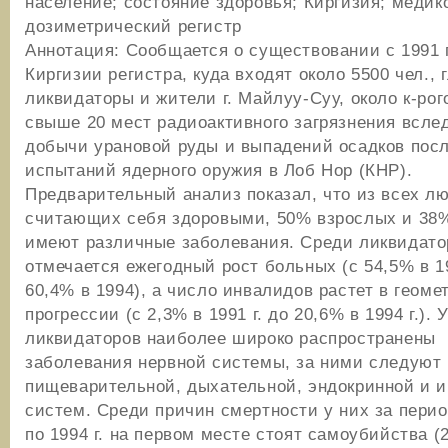
население; состояние здоровья; Киргизия; медик
дозиметрический регистр
Аннотация: Сообщается о существовании с 1991 г
Киргизии регистра, куда входят около 5500 чел., г
ликвидаторы и жители г. Майлуу-Суу, около к-рог
свыше 20 мест радиоактивного загрязнения всле
добычи урановой руды и выпадений осадков пос
испытаний ядерного оружия в Лоб Нор (КНР).
Предварительный анализ показал, что из всех л
считающих себя здоровыми, 50% взрослых и 38
имеют различные заболевания. Среди ликвидато
отмечается ежегодный рост больных (с 54,5% в 19
60,4% в 1994), а число инвалидов растет в геоме
прогрессии (с 2,3% в 1991 г. до 20,6% в 1994 г.). 
ликвидаторов наиболее широко распространены
заболевания нервной системы, за ними следуют
пищеварительной, дыхательной, эндокринной и 
систем. Среди причин смертности у них за период
по 1994 г. на первом месте стоят самоубийства (