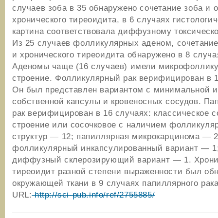
случаев зоба в 35 обнаружено сочетание зоба и о
хронического тиреоидита, в 6 случаях гистологи
картина соответствовала диффузному токсическо
Из 25 случаев фолликулярных аденом, сочетани
и хронического тиреоидита обнаружено в 8 случа
Аденомы чаще (16 случаев) имели микрофоллик
строение. Фолликулярный рак верифицирован в 1
Он был представлен вариантом с минимальной 
собственной капсулы и кровеносных сосудов. П
рак верифицирован в 16 случаях: классическое с
строение или сосочковое с наличием фолликуля
структур — 12; папиллярная микрокарцинома — 2
фолликулярный инкапсулированный вариант — 1
диффузный склерозирующий вариант — 1. Хрон
тиреоидит разной степени выраженности был об
окружающей ткани в 9 случаях папиллярного рака
URL:
http://sci-pub.info/ref/2755885/