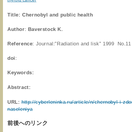
thyroid cancer
Title:
Chernobyl and public health
Author
:
Baverstock K.
Reference
: Journal:”Radiation and lisk” 1999 No.11
doi
:
Keywords:
Abstract:
URL:
http://cyberleninka.ru/article/n/chernobyl-i-zdo
naseleniya
前後へのリンク