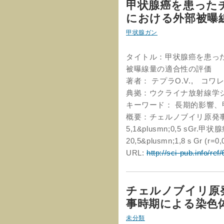
甲状腺癌を患った
における外部被曝
甲状腺ガン
タイトル：甲状腺癌を患っ
被曝線量の適合性の評価
著者： テプラO.V., コワレ
典拠：ウクライナ放射線学ジャーナル
キーワード： 長期的影響
概要：チェルノブイリ原発
5,1&plusmn;0,5 sG
20,5&plusmn;1,8ｓGr (r=0
URL:
http://sci-pub.info/ref
チェルノブイリ原
事時期による染色
未分類