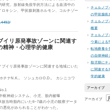
能的研究。放射線免疫学的方法による血清中の
チェルノブ
イロキシン、甲状腺刺激ホルモン、コルチゾー
の甲状腺疾
チェルノブ
/14492/
概要
チェルノブ
ブイリ原発事故ゾーンに関連す
ウ素による
の精神・心理学的健康
転地療養を
の自律神経
胎児期にチ
ノブイリ原発事故ゾーンに関連する地域にいた
に関連する
学的健康
ホチナN.K., ソシュカロO.D., カシニコワ
アーカイブ
o.1
、中枢神経システム、小児、胎内被曝
アーカイブ
故当時胎内にいた6~7歳の小児の観察データ
健康の悪化がみられることがわかった。