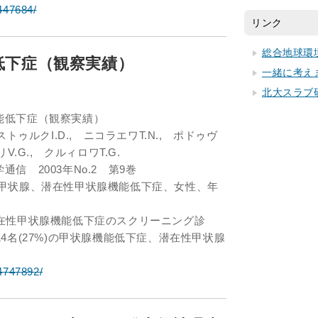
/447684/
リンク
総合地球環
低下症（観察実績）
一緒に考え
北大スラブ
能低下症（観察実績）
ストゥルクI.D., ニコラエワT.N., ポドゥヴ
V.G., クルィロワT.G.
信 2003年No.2 第9巻
、甲状腺、潜在性甲状腺機能低下症、女性、年
潜在性甲状腺機能低下症のスクリーニング診
4名(27%)の甲状腺機能低下症、潜在性甲状腺
/4747892/