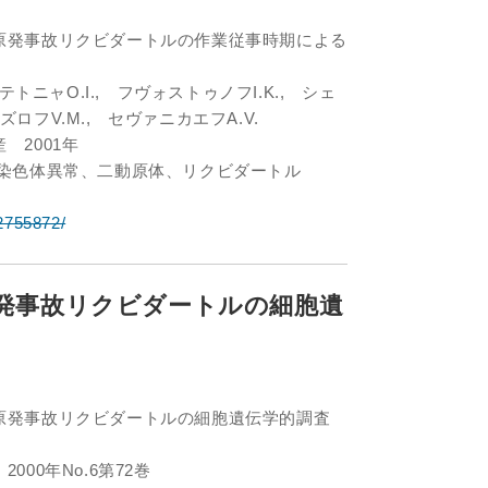
原発事故リクビダートルの作業従事時期による
テトニャO.I., フヴォストゥノフI.K., シェ
コズロフV.M., セヴァニカエフA.V.
 2001年
、染色体異常、二動原体、リクビダートル
。
/2755872/
発事故リクビダートルの細胞遺
原発事故リクビダートルの細胞遺伝学的調査
00年No.6第72巻