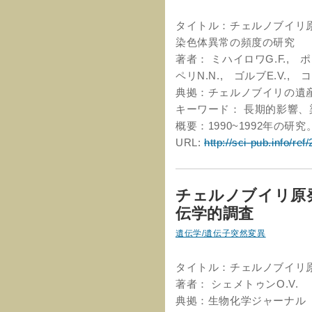
タイトル：チェルノブイリ
染色体異常の頻度の研究
著者： ミハイロワG.F., ポ
ペリN.N., ゴルブE.V., 
典拠：チェルノブイリの遺産
キーワード： 長期的影響
概要：1990~1992年の研究
URL:
http://sci-pub.info/ref
チェルノブイリ原
伝学的調査
遺伝学/遺伝子突然変異
タイトル：チェルノブイリ
著者： シェメトゥンO.V.
典拠：生物化学ジャーナル 20