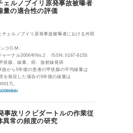
チェルノブイリ原発事故被曝者
線量の適合性の評価
たチェルノブイリ原発事故被曝者における外部
ンコO.M.
2006年No.2 ISSN: 0167-8155:
、甲状腺、線量、癌、放射線発癌
事故から5年後の患者の甲状腺の平均線量は
r.甲状腺癌を発症した場合の5年後の線量は
,00017)。
/6008066/
発事故リクビダートルの作業従
体異常の頻度の研究