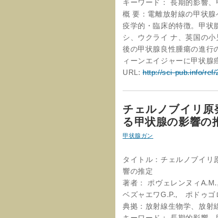
キーワード： 長期的影響、
概 要：電離放射線の甲状
疫学的・臨床的特徴。甲状腺
シ、ウクライ ナ、英国の
後の甲状腺良性腫瘍の進行
ィーンエイジャーに甲状腺
URL:
http://sci-pub.info/ref
チェルノブイリ原
る甲状腺の影響の
甲状腺ガン
タイトル：チェルノブイリ
響の推定
著者： ポヴェレンヌィA.M.
ベズャエワG.P., ポドゥゴロ
典拠：放射線生物学、放射線生
キーワード： 長期的影響