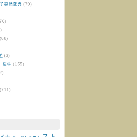
伝子突然変異
(79)
76)
)
(68)
学
(3)
、哲学
(155)
2)
(711)
スト
イナ