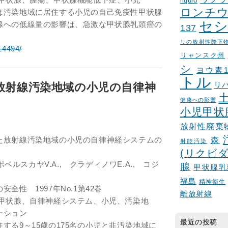
liquid
ロンチウ
は汚染地域に居住する小児の自己免疫性甲状腺
セシ
腺への低線量の影響は、急激な甲状腺乳頭癌の
137
リの放射性降下
/14494/
リャンスク州
シ
ヨウ素1
トル
放射線汚染地域の小児の自律神
リ
健康への影響
小児甲状
放射性廃棄
た放射線汚染地域の小児の自律神経システムの
森
射能汚染
(リクビダ
ポベルスカヤV.A., クラディノワE.A., コジ
腺
甲状腺乳
福島
精神衛生
全性 1997年No.1第42巻
離放射線
、甲状腺、自律神経システム、小児、汚染地
ーション
最近の投稿
する9～15歳の175名の小児と非汚染地域に