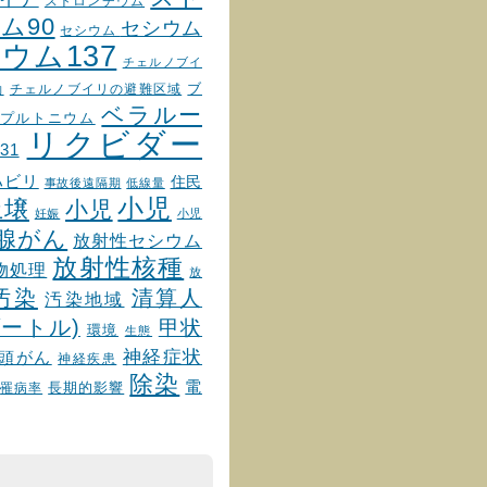
ストロンチウム
ム90
セシウム
セシウム
ウム137
チェルノブイ
チェルノブイリの避難区域
ブ
物
ベラルー
プルトニウム
リクビダー
31
ハビリ
住民
事故後遠隔期
低線量
小児
土壌
小児
妊娠
小児
腺がん
放射性セシウム
放射性核種
物処理
放
汚染
清算人
汚染地域
ートル)
甲状
環境
生態
神経症状
頭がん
神経疾患
除染
電
罹病率
長期的影響