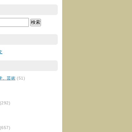
文
学、芸術
(51)
(292)
(657)