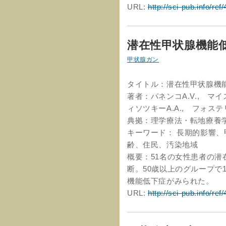
URL:
http://sci-pub.info/ref
潜在性甲状腺機能
甲状腺ガン
タイトル：潜在性甲状腺機
著者：パネンコA.V., マイ
ィソツキーA.A., フォステリ
典拠：理学療法・転地療養学通
キーワード： 長期的影響
齢、住民、汚染地域
概要：51名の女性患者の
断。50歳以上のグループで1
機能低下症がみられた。
URL:
http://sci-pub.info/ref