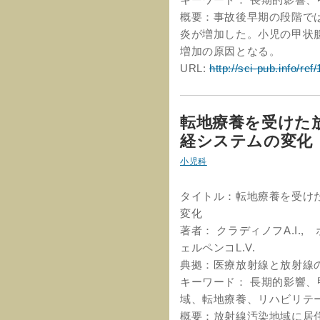
概要：事故後早期の段階で
炎が増加した。小児の甲状
増加の原因となる。
URL:
http://sci-pub.info/ref
転地療養を受けた
経システムの変化
小児科
タイトル：転地療養を受け
変化
著者： クラディノフA.I., 
ェルペンコL.V.
典拠：医療放射線と放射線の安
キーワード： 長期的影響
域、転地療養、リハビリテ
概要：放射線汚染地域に居住