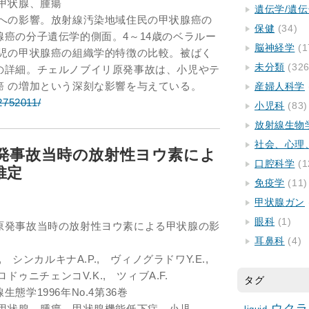
甲状腺、腫瘍
遺伝学/遺
腺への影響。放射線汚染地域住民の甲状腺癌の
保健
(34)
癌の分子遺伝学的側面。4～14歳のベラルー
脳神経学
(1
小児の甲状腺癌の組織学的特徴の比較。被ばく
未分類
(326
の詳細。チェルノブイリ原発事故は、小児やテ
癌 の増加という深刻な影響を与えている。
産婦人科学
/2752011/
小児科
(83)
放射線生物
社会、心理
発事故当時の放射性ヨウ素によ
口腔科学
(1
推定
免疫学
(11)
甲状腺ガン
眼科
(1)
原発事故当時の放射性ヨウ素による甲状腺の影
耳鼻科
(4)
, シンカルキナA.P., ヴィノグラドワY.E.,
ドゥニチェンコV.K., ツィブA.F.
タグ
態学1996年No.4第36巻
ウクラ
、甲状腺、腫瘍、甲状腺機能低下症、小児