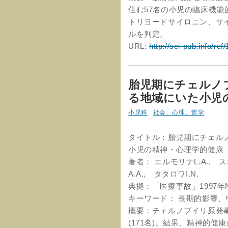
住む57名の小児の臨床機
トリヨードサイロニン、サ
ルを判定。
URL:
http://sci-pub.info/ref
胎児期にチェルノ
る地域にいた小児
小児科
,
社会、心理、哲学
タイトル：胎児期にチェル
小児の精神・心理学的健康
著者： エルモリナL.A., ス
A.A., タタロワI.N.
典拠：「医療事故」1997年N
キーワード： 長期的影響
概要：チェルノブイリ原発事
(171名)。結果、精神的