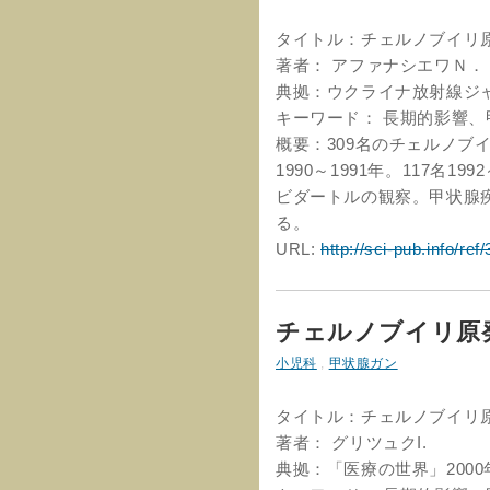
タイトル：チェルノブイリ
著者： アファナシエワＮ．
典拠：ウクライナ放射線ジャー
キーワード： 長期的影響
概要：309名のチェルノブ
1990～1991年。117名1
ビダートルの観察。甲状腺
る。
URL:
http://sci-pub.info/ref
チェルノブイリ原
小児科
,
甲状腺ガン
タイトル：チェルノブイリ
著者： グリツュクI.
典拠：「医療の世界」2000年