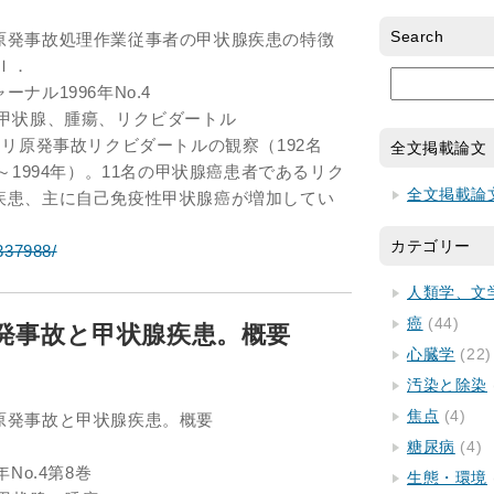
Search
原発事故処理作業従事者の甲状腺疾患の特徴
Ｉ．
ナル1996年No.4
、甲状腺、腫瘍、リクビダートル
イリ原発事故リクビダートルの観察（192名
全文掲載論文
992～1994年）。11名の甲状腺癌患者であるリク
全文掲載論
疾患、主に自己免疫性甲状腺癌が増加してい
カテゴリー
/337988/
人類学、文
癌
(44)
発事故と甲状腺疾患。概要
心臓学
(22)
汚染と除染
焦点
(4)
原発事故と甲状腺疾患。概要
糖尿病
(4)
No.4第8巻
生態・環境