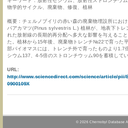
キーワード：放射性セシウム、放射性ストロンチウム
物学的サイクル、廃棄物、修復、植林
概要：チェルノブイリの赤い森の廃棄物埋設所におけ
パアカマツ(Pinus sylvestris L.) 植林が、地表下
れた放射線の長期的再分配へ多大な影響を与えること
た。植林から15年後、廃棄物トレンチ№22で育った
部バイオマスには、トレンチ外で育ったものより1.7
シウム137、4-5倍のストロンチウッム90を蓄積して
URL:
http://www.sciencedirect.com/science/article/pii
0900109X
© 2026 Chernobyl Database Al