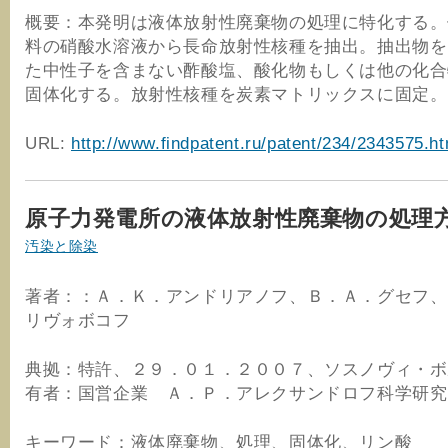
概要：本発明は液体放射性廃棄物の処理に特化する。
料の硝酸水溶液から長命放射性核種を抽出。抽出物を
た中性子を含まない酢酸塩、酸化物もしくは他の化合
固体化する。放射性核種を炭素マトリックスに固定。
URL:
http://www.findpatent.ru/patent/234/2343575.ht
原子力発電所の液体放射性廃棄物の処理
汚染と除染
著者：：Ａ．Ｋ．アンドリアノフ、Ｂ．Ａ．グセフ、
リヴォボコフ
典拠：特許、２９．０１．２００７、ソスノヴィ・ボ
有者：国営企業 Ａ．Ｐ．アレクサンドロフ科学研究
キーワード：液体廃棄物、処理、固体化、リン酸