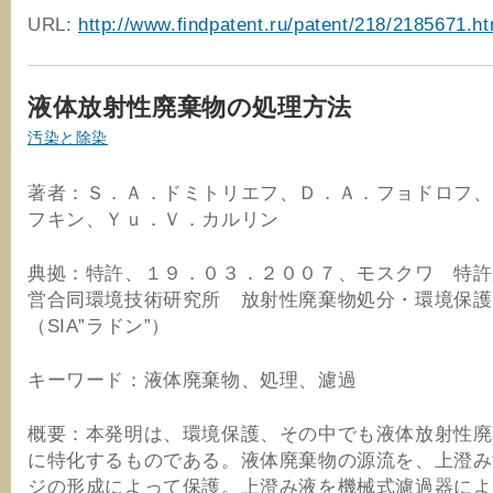
URL:
http://www.findpatent.ru/patent/218/2185671.ht
液体放射性廃棄物の処理方法
汚染と除染
著者：Ｓ．Ａ．ドミトリエフ、Ｄ．Ａ．フョドロフ、
フキン、Ｙｕ．Ｖ．カルリン
典拠：特許、１９．０３．２００７、モスクワ 特許
営合同環境技術研究所 放射性廃棄物処分・環境保護
（SIA”ラドン”）
キーワード：液体廃棄物、処理、濾過
概要：本発明は、環境保護、その中でも液体放射性廃
に特化するものである。液体廃棄物の源流を、上澄み
ジの形成によって保護。上澄み液を機械式濾過器によ