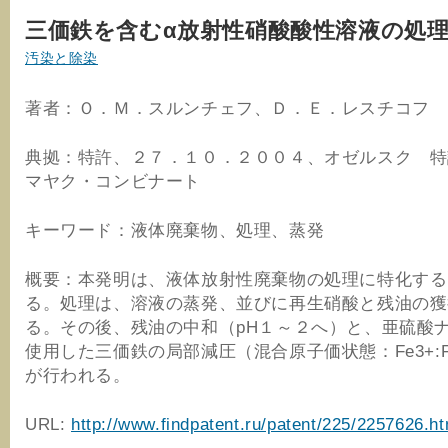
三価鉄を含むα放射性硝酸酸性溶液の処
汚染と除染
著者：Ｏ．Ｍ．スルンチェフ、Ｄ．Ｅ．レスチコフ
典拠：特許、２７．１０．２００４、オゼルスク 特
マヤク・コンビナート
キーワード：液体廃棄物、処理、蒸発
概要：本発明は、液体放射性廃棄物の処理に特化する
る。処理は、溶液の蒸発、並びに再生硝酸と残油の獲
る。その後、残油の中和（pH１～２へ）と、亜硫酸
使用した三価鉄の局部減圧（混合原子価状態：Fe3+:Fe2
が行われる。
URL:
http://www.findpatent.ru/patent/225/2257626.ht