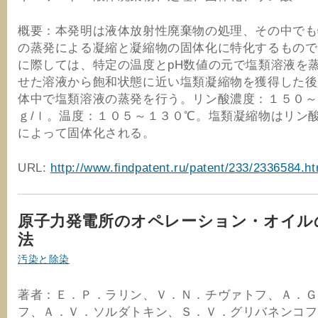
概要：本発明は液体放射性廃棄物の処理、その中でも
の蒸発による凝縮と凝縮物の固体化に特化するもので
に際しては、特定の温度とpH数値の元で塩類溶液を
せた溶液から飽和状態に近い塩類凝縮物を獲得した後
体中で塩類溶液の蒸発を行う。リン酸濃度：１５０～
ｇ/ｌ。温度：１０５～１３０℃。塩類凝縮物はリン
によって固体化される。
URL:
http://www.findpatent.ru/patent/233/2336584.ht
原子力発電所のオペレーション・オイル
法
汚染と除染
著者：Ｅ．Ｐ．ラリン、Ｖ．Ｎ．チヴァトフ、Ａ．Ｇ
フ、Ａ．Ｖ．ソルダトキン、Ｓ．Ｖ．グリバネンコフ