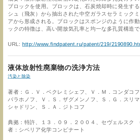
ブロックを使用。ブロックは、石炭焼却時に発生する
シュ（飛灰）から抽出された中空ガラスセラミックミ
アから形成される。ブロックはスポンジのように作動
ックの特徴は、高い開放気孔率と均一な多孔質構造で
URL:
http://www.findpatent.ru/patent/219/2190890.ht
液体放射性廃棄物の洗浄方法
汚染と除染
著者：Ｇ．Ｖ．ベクレミシェフ、Ｖ．Ｍ．コンダコフ
バラホノフ、Ｖ．Ｓ．ザグメンノフ、Ｓ．Ｇ．スリマ
シャドリン、Ｓ．Ａ．ジトコフ
典拠：特許、１３．０９．２００４、セヴェルスク 
者：シベリア化学コンビナート