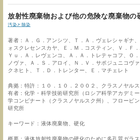
放射性廃棄物および他の危険な廃棄物の
汚染と除染
著者：Ａ．Ｇ．アンシツ、Ｔ．Ａ．ヴェレシャギナ、
ォスクレセンスカヤ、Ｅ．Ｍ．コスティン、Ｖ．Ｆ．
Ｙｕ．Ａ．レヴェンコ、Ａ．Ａ．トレテャコフ、Ｏ．
ノヴァ、Ａ．Ｓ．アロイ、Ｎ．Ｖ．サポジュニコヴァ
クネヒト、Ｔ．Ｄ．トレンター、Ｅ．マチェレト
典拠：特許：１０．１０．２００２、クラスノヤルス
有者：化学・科学技術研究所（ロシア科学アカデミー
学コンビナート（クラスノヤルスク州）、フローピン
研究所
キーワード：液体廃棄物、硬化
概要：液体放射性廃棄物の硬化のために多孔質ガラス