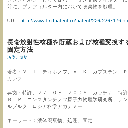
前に、プレフィルター内において廃棄物を処理。
URL:
http://www.findpatent.ru/patent/226/2267176.ht
長命放射性核種を貯蔵および核種変換す
固定方法
汚染と除染
著者：Ｖ．Ｉ．ティホノフ、Ｖ．Ｋ．カプスチン、Ｐ
カレフ
典拠：特許、２７．０８．２００８、ガッチナ 特許
Ｂ．Ｐ．コンスタンチノフ原子力物理学研究所、サン
ルブルク ロシア科学アカデミー
キーワード：液体廃棄物、処理、固定