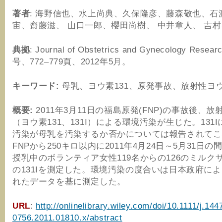
著者
: 海野信也、水上尚典、久保隆彦、藤森敬也、石
宙、齋藤滋、 山口一郎、櫻田尚樹、 中井章人、 吉
典拠
: Journal of Obstetrics and Gynecology Resea
号、772–779頁、2012年5月。
キーワード:
母乳、ヨウ素131、原発事故、放射性ヨ
概要:
2011年3月11日の福島原発(FNP)の事故後、
（ヨウ素131、131I）による環境汚染が生じた。131
汚染が母乳を汚染するか否かについては報告されてこ
FNPから250キロ以内に2011年4月24日～5月31日
授乳中のボランティア女性119名からの126のミルク
の131Iを測定した。環境汚染の度合いは日本政府に
れたデータを基に測定した。
URL
:
http://onlinelibrary.wiley.com/doi/10.1111/j.144
0756.2011.01810.x/abstract