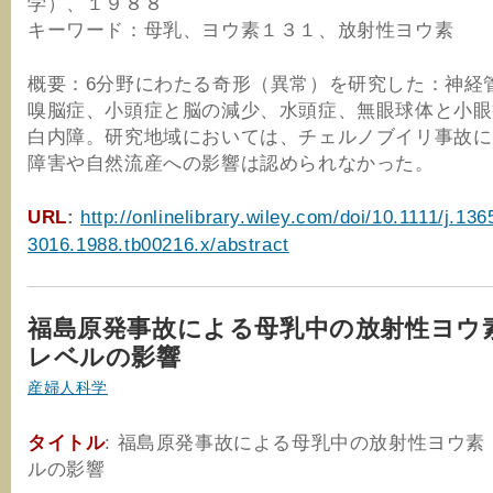
学）、１９８８
キーワード：母乳、ヨウ素１３１、放射性ヨウ素
概要：6分野にわたる奇形（異常）を研究した：神経
嗅脳症、小頭症と脳の減少、水頭症、無眼球体と小眼
白内障。研究地域においては、チェルノブイリ事故に
障害や自然流産への影響は認められなかった。
URL
:
http://onlinelibrary.wiley.com/doi/10.1111/j.136
3016.1988.tb00216.x/abstract
福島原発事故による母乳中の放射性ヨウ素 (
レベルの影響
産婦人科学
タイトル
: 福島原発事故による母乳中の放射性ヨウ素 (1
ルの影響