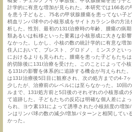
概要：チェルノブイリ事故後、甲状腺腫瘍を患う子ど
計学的に有意な増加が見られた。本研究では166名の
を患う子どもと、75名の甲状腺腫瘍を患ってない子
梢血リンパ球中の小核形成をサイトカラシンBの方法
析した。性別、最初の131I治療時の年齢、腫瘍の病
類あるいは転移といった要素は小核形成に大きな影響
なかった。しかし、小核の数の統計学的に有意な増加
住人において、ブレスト、グロドノ、ミンスクといっ
におけるよりも見られた。腫瘍を患った子どもたちは
的切除後に131I治療を受けた。このことによって小
る131Iの影響を体系的に追跡する機会が与えられた
は131I治療後5日目に観察され、次の処方までの4-7
少したが、治療前のレベルには至らなかった。10回
ルまで、131I処方前と5日後のそれぞれの小核形成の
て追跡した。子どもたちの反応は明確な個人差によっ
られ、ヨウ素131によって誘導された小核頻度の増加
ンはリンパ球の数の減少/増加パターンと相関してい
かった。