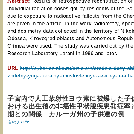
Abstract
:
Results of retrospective reconstruction o
individual radiation doses got by residents of the So
due to exposure to radioactive fallouts from the Ch
are given in the article. In the work radiometry, spe
and dosimetry data collected in the territory of Nikol
Odessa, Kirovograd oblasts and Autonomous Republ
Crimea were used. The study was carried out by the
Research Laboratory Larani in 1986 and later.
URL
:
http://cyberleninka.ru/article/n/srednie-dozy-ob
zhiteley-yuga-ukrainy-obuslovlennye-avariey-na-ch
子宮内で人工放射性ヨウ素に被爆した子
おける出生後の非癌性甲状腺疾患発症率
期との関係 カルーガ州の子供達の例
産婦人科学