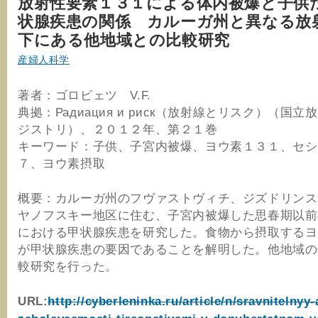
放射性要素１３１による体内被爆と子供
状腺疾患の関係 カルーガ州と異なる放
下にある他地域との比較研究
産婦人科学
著者：ゴロビェツ V.F.
典拠：Радиация и риск（放射線とリスク）（国
ジストリ）、２０１２年、第２１巻
キーワード：子供、子宮内被爆、ヨウ素１３１、セシ
７、ヨウ素摂取
概要：カルーガ州のフヴァストヴィチ、ジズドリンス
ヤノフスキー地区に住む、子宮内被爆した思春期以前
における甲状腺疾患を研究した。食物から摂取するヨ
が甲状腺疾患の要因であることを解明した。他地域の
較研究を行った。
URL:
http://cyberleninka.ru/article/n/sravnitelnyy-