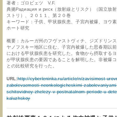
著者：ゴロビェツ V.F.
典拠Радиация и риск（放射線とリスク）（国立
ストリ）、２０１１、第２０巻
キーワード：子供、甲状腺疾患、子宮内被爆、ヨウ素
ホート研究
概要：カルーガ州のフヴァストヴィチ、ジズドリンス
ヤノフスキー地区に住む、子宮内被爆した思春期以前
における甲状腺疾患を研究した。食物から摂取するヨ
が甲状腺疾患の要因であることを解明した。非被爆コ
との比較研究を行った。
URL:
http://cyberleninka.ru/article/n/zavisimost-urov
zabolevaemosti-neonkologicheskimi-zabolevaniyami
schitovidnoy-zhelezy-v-postnatalnom-periode-u-dete
kaluzhskoy