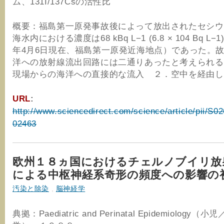
ム、131I/137Csの活性比
概要：福島第一原発事故後によって放出されたセシウ
海水内における濃度は68 kBq L−1 (6.8 × 104 Bq L
年4月6日現在、福島第一原発近海地点）であった。
洋への放射線流出回路には二通りあったと考えられる
現場からの海洋への直接的な流入 ２．空中を経由し
URL
:
http://www.sciencedirect.com/science/article/pii/S
02463
欧州１８ヵ国におけるチェルノブイリ放
による中枢神経系奇形の頻度への影響の
汚染と除染
,
脳神経学
典拠：Paediatric and Perinatal Epidemiology