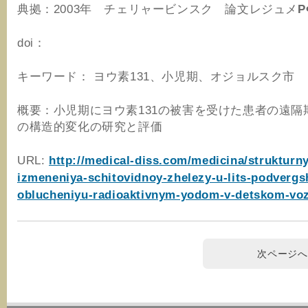
典拠：2003年 チェリャービンスク 論文レジュメ
Р
doi：
キーワード： ヨウ素131、小児期、オジョルスク市
概要：小児期にヨウ素131の被害を受けた患者の遠隔
の構造的変化の研究と評価
URL:
http://medical-diss.com/medicina/strukturn
izmeneniya-schitovidnoy-zhelezy-u-lits-podvergs
oblucheniyu-radioaktivnym-yodom-v-detskom-voz
次ページへ