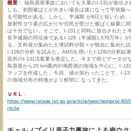
概要
： 福島原発事故においても大量のI-131が放出
しも、初期被ばくが大きい場合は後になって甲状腺へ
る可能性がある。しかし、半減期 が8日と短いため
放射性ヨウ素の広がりや住民が受けた被ばく線量に関
は十分でない。そこで、I-131と同時に放出されたと
長半減期の同位体であるI-129（半減期1,570万年）
る。文科省が集めた土壌試料や我々が独自に集めた試
I-129の分析 を試みた。AMSを用いたI-129の分析結
箇所のI-131沈着量を推定した。今まで殆どデータが
島原発から20 km圏内や南西側の地域を中心に、I-13
マップを作成した。今回、値が加わったことで、I-13
の地域分布の特徴がより鮮明に なってきた。
ＵＲＬ
：
https://www.jstage.jst.go.jp/article/geochemproc/60
rticle
チェルノブイリ原子力事故による南ウク