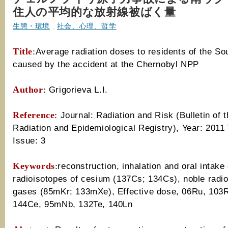
住人の平均的な放射線被ばく量
生態・環境
,
社会、心理、哲学
Title
:
Average radiation doses to residents of the So
caused by the accident at the Chernobyl NPP
Author
:
Grigorieva L.I.
Reference
:
Journal
:
Radiation and Risk
(
Bulletin of 
Radiation and
Epidemiological Registry
),
Year: 2011
Issue
:
3
Keywords
:
reconstruction, inhalation and oral intake 
radioisotopes of cesium (137Cs; 134Cs), noble radio
gases (85mKr; 133mXe), Effective dose, 06Ru, 103
144Ce, 95mNb, 132Te, 140Ln