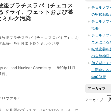
故後ブラチスラバ（チェコス
チェルノブ
るドライ、ウェットおよび蓄
の甲状腺疾
とミルク汚染
チェルノブ
概要
チェルノブ
事故後ブラチスラバ（チェコスロバキア）にお
ウ素による
び蓄積性放射性降下物とミルク汚染
転地療養を
の自律神経
胎児期にチ
lytical and Nuclear Chemistry、1990年11月
に関連する
31頁。
学的健康
アーカイブ
スロヴァキア
アーカイブ
後一か月間のブラチスラバにおけるドライ、ウ