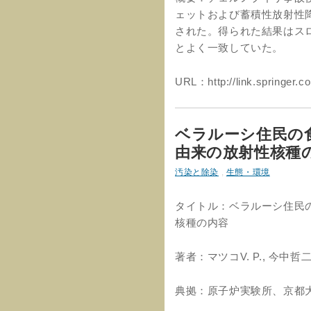
ェットおよび蓄積性放射性
された。得られた結果はス
とよく一致していた。
URL：http://link.springer.c
ベラルーシ住民の
由来の放射性核種
汚染と除染
,
生態・環境
タイトル：ベラルーシ住民
核種の内容
著者：マツコV. P., 今中哲
典拠：原子炉実験所、京都大