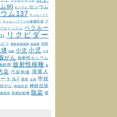
ストロンチウム
ム90
セシウム
セシウム
ウム137
チェルノブイ
チェルノブイリの避難区域
ブ
物
ベラルー
プルトニウム
リクビダー
31
ハビリ
住民
事故後遠隔期
低線量
小児
土壌
小児
妊娠
小児
腺がん
放射性セシウム
放射性核種
物処理
放
汚染
清算人
汚染地域
ートル)
甲状
環境
生態
神経症状
頭がん
神経疾患
除染
電
罹病率
長期的影響