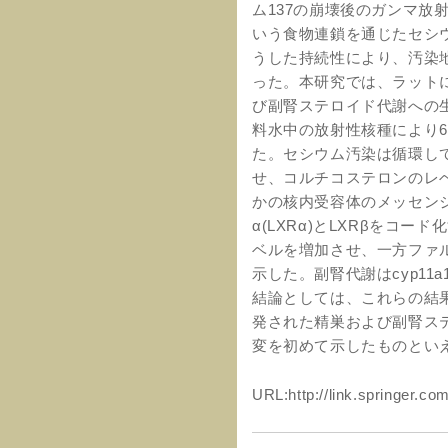
ム137の崩壊後のガンマ放
いう食物連鎖を通じたセシウ
うした持続性により、汚染
った。本研究では、ラットに
び副腎ステロイド代謝への
料水中の放射性核種により6,500
た。セシウム汚染は循環して
せ、コルチコステロンのレ
かの核内受容体のメッセン
α(LXRα)とLXRβをコ
ベルを増加させ、一方ファル
示した。副腎代謝はcyp1
結論としては、これらの結果
発された精巣および副腎ス
変を初めて示したものとい
URL:http://link.springer.c