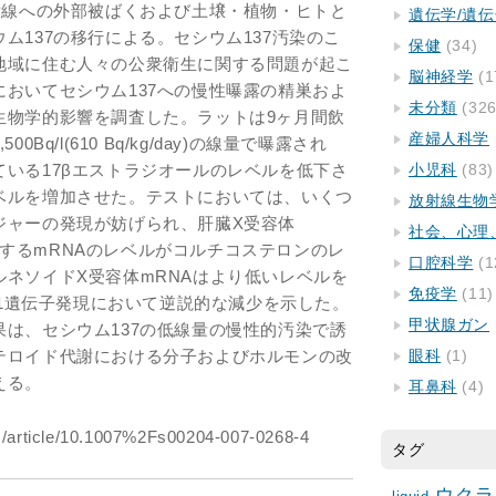
射線への外部被ばくおよび土壌・植物・ヒトと
遺伝学/遺
ム137の移行による。セシウム137汚染のこ
保健
(34)
地域に住む人々の公衆衛生に関する問題が起こ
脳神経学
(1
おいてセシウム137への慢性曝露の精巣およ
未分類
(326
生物学的影響を調査した。ラットは9ヶ月間飲
産婦人科学
Bq/l(610 Bq/kg/day)の線量で曝露され
いる17βエストラジオールのレベルを低下さ
小児科
(83)
ベルを増加させた。テストにおいては、いくつ
放射線生物
ジャーの発現が妨げられ、肝臓X受容体
社会、心理
ード化するmRNAのレベルがコルチコステロンのレ
口腔科学
(1
ネソイドX受容体mRNAはより低いレベルを
免疫学
(11)
1a1遺伝子発現において逆説的な減少を示した。
甲状腺ガン
は、セシウム137の低線量の慢性的汚染で誘
テロイド代謝における分子およびホルモンの改
眼科
(1)
える。
耳鼻科
(4)
om/article/10.1007%2Fs00204-007-0268-4
タグ
ウクラ