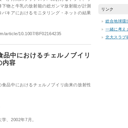
降下物と牛乳の放射能の総ガンマ放射能が計測
リンク
ロバキアにおけるモニタリング・ネットの結果
総合地球環
一緒に考え
om/article/10.1007/BF02164235
北大スラブ
食品中におけるチェルノブイリ
の内容
の食品中におけるチェルノブイリ由来の放射性
二
学、2002年7月。