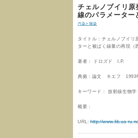
チェルノブイリ原
線のパラメーター
汚染と除染
タイトル：チェルノブイリ
ターと被ばく線量の再現（
著者： ドロズド I.P.
典拠：論文 キエフ 1993
キーワード： 放射線生物学
概要：
URL:
http://www.lib.ua-ru.n