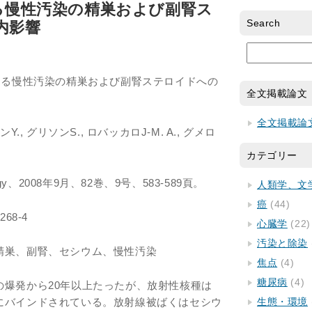
よる慢性汚染の精巣および副腎ス
Search
内影響
よる慢性汚染の精巣および副腎ステロイドへの
全文掲載論文
全文掲載論
., グリソンS., ロバッカロJ-M. A., グメロ
カテゴリー
ology、2008年9月、82巻、9号、583-589頁。
人類学、文
癌
(44)
0268-4
心臓学
(22)
汚染と除染
精巣、副腎、セシウム、慢性汚染
焦点
(4)
糖尿病
(4)
の爆発から20年以上たったが、放射性核種は
にバインドされている。放射線被ばくはセシウ
生態・環境