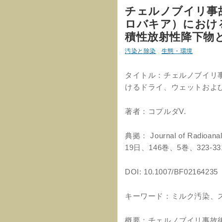
チェルノブイリ事
ロバキア）におけ
積性放射性降下物
汚染と除染
,
生態・環境
タイトル：チェルノブイリ
けるドライ、ウェットおよ
著者：コプルダV.
典拠： Journal of Radioana
19日、146巻、5巻、323-3
DOI: 10.1007/BF02164235
キーワード：ミルク汚染、
概要：チェルノブイリ事故