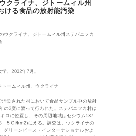
1年のウクライナ、ジトームィル州
おける食品の放射能汚染
01年のウクライナ、ジトームィル州ステパニフカ
染
学、2002年7月。
ジトームィル州、ウクライナ
で汚染された村において食品サンプル中の放射
01年の2度に渡って行われた。ステパニフカ村は
0キロに位置し、その周辺地域はセシウム137
– 5 Ci/km2)にえる。調査は、ウクライナの
」、グリーンピース・インターナショナルおよ