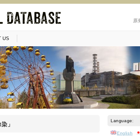
原
 US
Language:
除染」
English