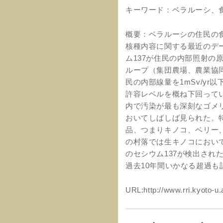
キーワード：ベラルーシ、
概要：ベラルーシの住民の
核種内容に関する最近のデ
ム137が住民の内部照射の
ループ（集団農場、農業協
民の内部線量を1mSv/yr
許容レベルを概ね下回ってい
内で汚染が最も深刻なゴメ
おいてしばしば見られた。
品、つまりキノコ、ベリー
の村落では生キノコにおいて、RA
のセシウム137が検出され
過去10年間いかなる超過も
URL:http://www.rri.kyoto-