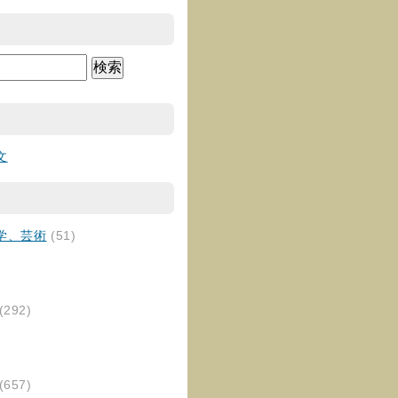
文
学、芸術
(51)
(292)
(657)