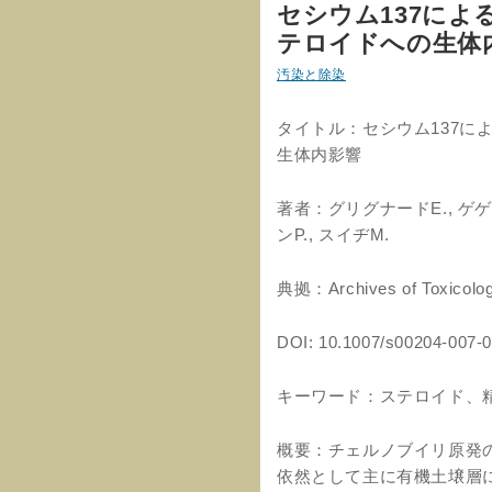
セシウム137に
テロイドへの生体
汚染と除染
タイトル：セシウム137に
生体内影響
著者：グリグナードE., ゲゲンY
ンP., スイヂM.
典拠：Archives of Toxic
DOI: 10.1007/s00204-007-
キーワード：ステロイド、
概要：チェルノブイリ原発
依然として主に有機土壌層