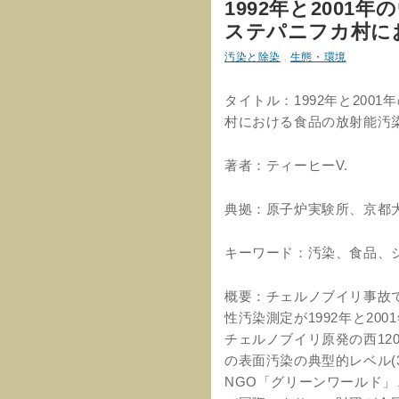
1992年と200
ステパニフカ村に
汚染と除染
,
生態・環境
タイトル：1992年と20
村における食品の放射能汚
著者：ティーヒーV.
典拠：原子炉実験所、京都大
キーワード：汚染、食品、
概要：チェルノブイリ事故
性汚染測定が1992年と20
チェルノブイリ原発の西12
の表面汚染の典型的レベル(3 
NGO「グリーンワールド