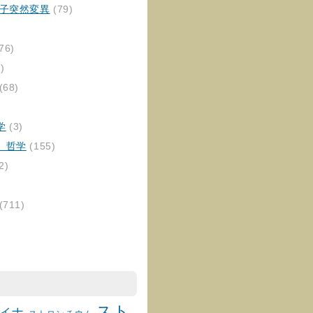
伝子突然変異
(79)
76)
)
(68)
学
(3)
、哲学
(155)
2)
(711)
スト
イナ