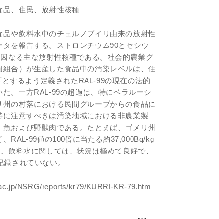
食品、住民、放射性核種
食品や飲料水中のチェルノブイリ由来の放射性
ータを報告する。ストロンチウム90とセシウ
原因なる主な放射性核種である。社会的農業グ
同組合）が生産した食品中の汚染レベルは、住
以下とするよう定義されたRAL-99の現在の法的
た。一方RAL-99の超過は、特にベラルーシ
リ州の村落における民間グループからの食品に
特に注意すべきは汚染地域における非農業製
、魚および野獣肉である。たとえば、ゴメリ州
L-99値の100倍に当たる約37,000Bq/kg
た。飲料水に関しては、状況は極めて良好で、
記録されていない。
u.ac.jp/NSRG/reports/kr79/KURRI-KR-79.htm