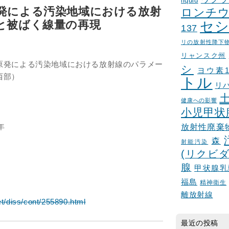
liquid
発による汚染地域における放射
ロンチウ
と被ばく線量の再現
セシ
137
リの放射性降下
リャンスク州
原発による汚染地域における放射線のパラメー
シ
ヨウ素1
西部）
トル
リ
健康への影響
小児甲状
年
放射性廃棄
森
射能汚染
(リクビダ
腺
甲状腺乳
福島
精神衛生
離放射線
et/diss/cont/255890.html
最近の投稿