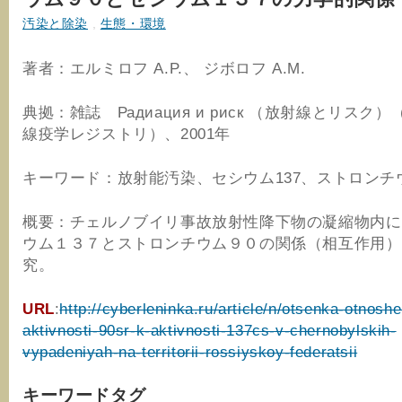
汚染と除染
,
生態・環境
著者：エルミロフ A.P.、 ジボロフ A.M.
典拠：雑誌 Радиация и риск （放射線とリスク
線疫学レジストリ）、2001年
キーワード：放射能汚染、セシウム137、ストロンチウ
概要：チェルノブイリ事故放射性降下物の凝縮物内に
ウム１３７とストロンチウム９０の関係（相互作用）
究。
URL
:
http://cyberleninka.ru/article/n/otsenka-otnoshe
aktivnosti-90sr-k-aktivnosti-137cs-v-chernobylskih-
vypadeniyah-na-territorii-rossiyskoy-federatsii
キーワードタグ