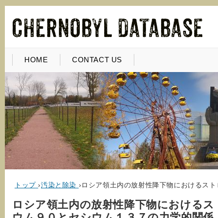
HOME
CONTACT US
トップ
›
汚染と除染
›
ロシア領土内の放射性降下物におけるスト
ロシア領土内の放射性降下物におけるス
ウム９０とセシウム１３７の力学的関係