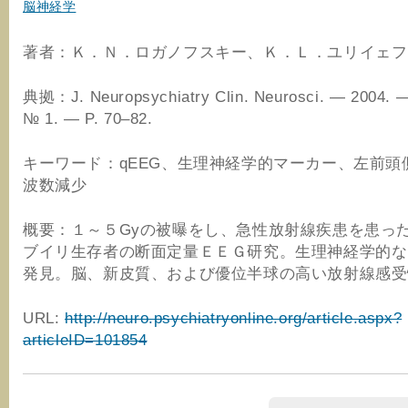
脳神経学
著者：Ｋ．Ｎ．ロガノフスキー、Ｋ．Ｌ．ユリイェフ
典拠：J. Neuropsychiatry Clin. Neurosci. — 2004. —
№ 1. — P. 70–82.
キーワード：qEEG、生理神経学的マーカー、左前頭
波数減少
概要：１～５Gyの被曝をし、急性放射線疾患を患っ
ブイリ生存者の断面定量ＥＥＧ研究。生理神経学的な
発見。脳、新皮質、および優位半球の高い放射線感受
URL:
http://neuro.psychiatryonline.org/article.aspx?
articleID=101854