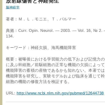
放射線傷害と神経発生
脳神経学
著者：Ｍ．Ｌ．モニエ、Ｔ．パルマー
典拠：Curr. Opin. Neurol. ― 2003. ― Vol. 16, № 2. 
134.
キーワード：神経欠損、海馬機能障害
概要：被曝後における学習能力の低下および記憶力の
に及ぶ幹細胞／前駆細胞の正常な機能の欠損によって
機能障害の蓄積の産物であるかも知れない。本著では
機能障害を研究し、実験モデルおよび臨床を通じて幹
細胞の機能の修復方法を検証する。
URL:
http://www.ncbi.nlm.nih.gov/pubmed/12644738