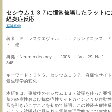
セシウム１３７に恒常被曝したラットに
経炎症反応
脳神経学
著者：Ｐ．レスタエヴェル、Ｌ．グランドコラス、Ｆ
ト 他
典拠：Neurotoxicology. ― 2008. ― Vol. 29, № 2. ― 
348.
キーワード：ＣＮＳ、セシウム１３７、炎症性サイト
気生理学的変化
本研究は、事故後のセシウム１３７被曝を伴った亜慢
脳の炎症性および抗炎症性サイトカインとＮＯ作動性
形を引き起こすことを初めて解明。この神経炎症性反
ム１３７被曝後に見られる電気生理学的および生物化