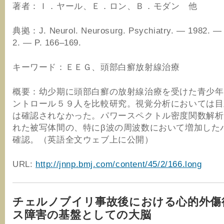
著者：Ｉ．ヤール、Ｅ．ロン、Ｂ．モダン 他
典拠：J. Neurol. Neurosurg. Psychiatry. — 1982. — 
2. — P. 166–169.
キーワード：ＥＥＧ、頭部白癬放射線治療
概要：幼少期に頭部白癬の放射線治療を受けた青少年
ントロール５９人を比較研究。視覚分析においては目
は確認されなかった。パワースペクトル密度関数解析
れた被写体間の、特にβ波の周波数において増加した
確認。（英語全文ウェブ上に公開）
URL:
http://jnnp.bmj.com/content/45/2/166.long
チェルノブイリ事故後における心的外傷
ス障害の基盤としての大脳