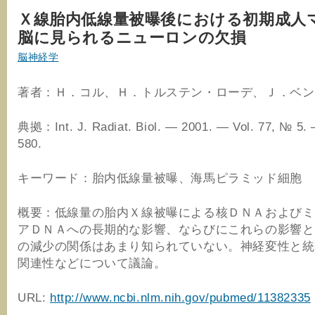
Ｘ線胎内低線量被曝後における初期成人
脳に見られるニューロンの欠損
脳神経学
著者：Ｈ．コル、Ｈ．トルステン・ローデ、Ｊ．ベン
典拠：Int. J. Radiat. Biol. — 2001. — Vol. 77, № 5. 
580.
キーワード：胎内低線量被曝、海馬ピラミッド細胞
概要：低線量の胎内Ｘ線被曝による核ＤＮＡおよびミ
アＤＮＡへの長期的な影響、ならびにこれらの影響と
の減少の関係はあまり知られていない。神経変性と統
関連性などについて議論。
URL:
http://www.ncbi.nlm.nih.gov/pubmed/11382335