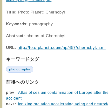
anthropology, literature, art
Title:
Photo Planet: Chernobyl
Keywords:
photography
Abstract:
photos of Chernobyl
URL:
http://foto-planeta.com/np/457/chernobyl.html
キーワードタグ
photography
前後へのリンク
prev：
Atlas of cesium contamination of Europe after t
accident
next：
Ionizing radiation accelerating aging and neuro