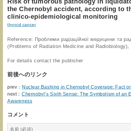
Risk of tumorous pathology in liquidat
the Chernobyl accident, according to 
clinico-epidemiological monitoring
thyroid cancer
Reference: Проблеми радіаційної медицини та рад
(Problems of Radiation Medicine and Radiobiology),
For details contact the publisher
前後へのリンク
prev：
Nuclear Bashing in Chernobyl Coverage: Fact or
next：
Chernobyl’s Sixth Sense: The Symbolism of an 
Awareness
コメント
名前 (必須)