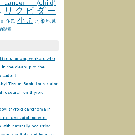
 cancer (child)
リクビダー
и
小児
汚染地域
住民
線量
的影響
ditions among workers who
d in the cleanup of the
accident
byl Tissue Bank: Integrating
al research on thyroid
byl thyroid carcinoma in
ldren and adolescents:
with naturally occurring
cinoma in Italy and France