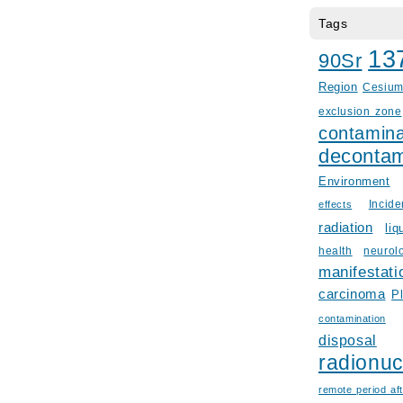
Tags
13
90Sr
Region
Cesiu
exclusion zone
contamina
decontam
Environment
Incid
effects
radiation
liq
health
neurol
manifestati
carcinoma
P
contamination
disposal
radionuc
remote period aft