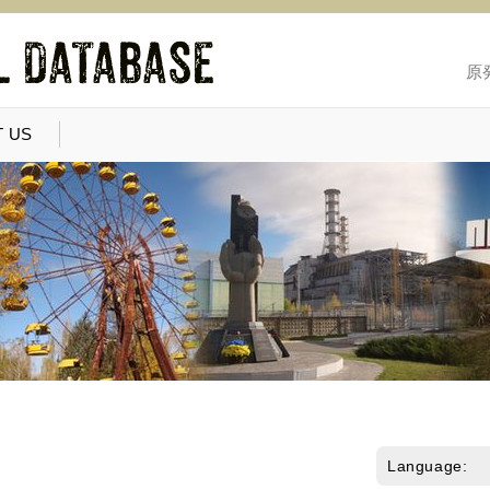
原
 US
Language: