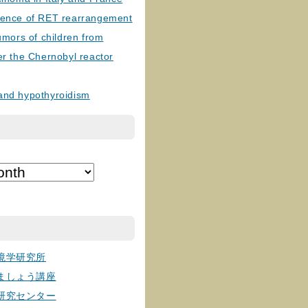
lence of RET rearrangement
tumors of children from
er the Chernobyl reactor
and hypothyroidism
境学研究所
ましょう講座
研究センター