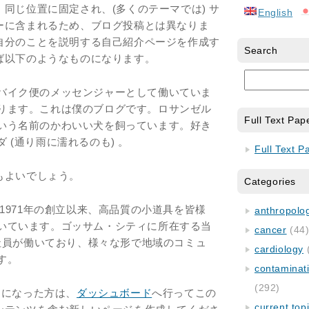
同じ位置に固定され、(多くのテーマでは) サ
English
ーに含まれるため、ブログ投稿とは異なりま
自分のことを説明する自己紹介ページを作成す
Search
ば以下のようなものになります。
バイク便のメッセンジャーとして働いていま
ります。これは僕のブログです。ロサンゼル
Full Text Pap
いう名前のかわいい犬を飼っています。好き
 (通り雨に濡れるのも) 。
Full Text P
もよいでしょう。
Categories
は1971年の創立以来、高品質の小道具を皆様
anthropology
いています。ゴッサム・シティに所在する当
cancer
(44
の社員が働いており、様々な形で地域のコミュ
cardiology
す。
contaminat
(292)
ーザーになった方は、
ダッシュボード
へ行ってこの
current top