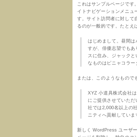
これはサンプルページです。
イトナビゲーションメニュ
す。サイト訪問者に対して
るのが一般的です。たとえ
はじめまして。昼間は
すが、俳優志望でもあ
スに住み、ジャックと
なものはピニャコラーダ
または、このようなもので
XYZ 小道具株式会社
にご提供させていただ
社では2,000名以上
ニティへ貢献していま
新しく WordPress ユ