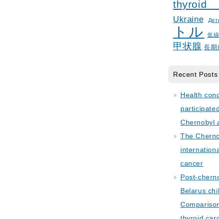
thyroid
Ukraine
Дет
トル
低
甲状腺
長期
Recent Posts
Health con
participate
Chernobyl 
The Cherno
internation
cancer
Post-cherno
Belarus chi
Comparison 
thyroid car