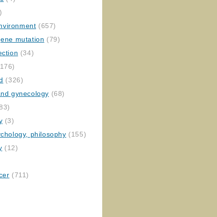
)
nvironment
(657)
gene mutation
(79)
ection
(34)
176)
ed
(326)
 and gynecology
(68)
83)
y
(3)
ychology, philosophy
(155)
y
(12)
cer
(711)