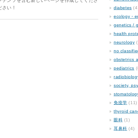
ンテンツを含む新しいページを作成してくださ
さい !
diabetes
(4
ecology・e
genetics / 
health prot
neurology
(
no classifi
obstetrics
pediatrics
(
radiobiolog
society, ps
stomatolog
免疫学
(11)
thyroid can
眼科
(1)
耳鼻科
(4)