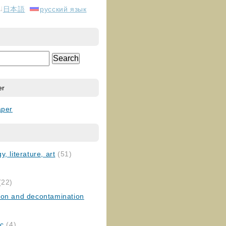
日本語
русский язык
er
aper
, literature, art
(51)
)
(22)
ion and decontamination
ic
(4)