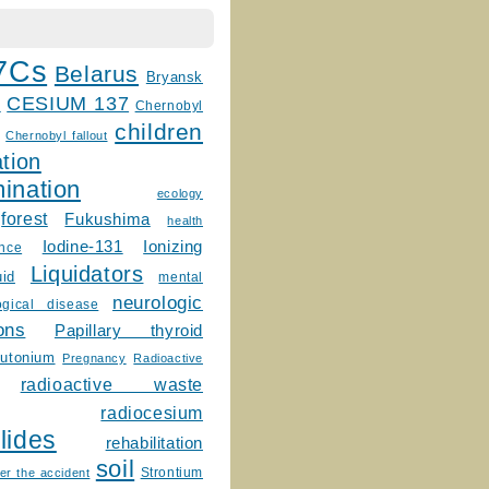
7Cs
Belarus
Bryansk
CESIUM 137
m
Chernobyl
children
Chernobyl fallout
tion
ination
ecology
forest
Fukushima
health
Ionizing
Iodine-131
ence
Liquidators
uid
mental
neurologic
ogical disease
ons
Papillary thyroid
lutonium
Pregnancy
Radioactive
radioactive waste
radiocesium
lides
rehabilitation
soil
Strontium
er the accident