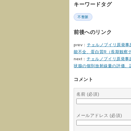
キーワードタグ
不整脈
前後へのリンク
prev：
チェルノブイリ原発事
能不全、蛋白質R（長期観察
next：
チェルノブイリ原発事
状腺の個別放射線量の評価、
コメント
名前 (必須)
メールアドレス (必須)