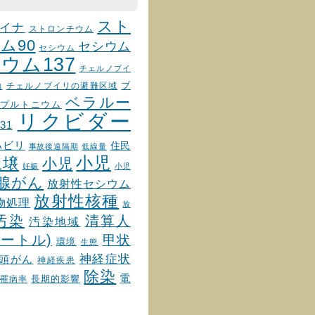
スト
イナ
ストロンチウム
ム90
セシウム
セシウム
ウム137
チェルノブイ
チェルノブイリの避難区域
ブ
物
ベラルー
プルトニウム
リクビダー
31
ハビリ
住民
事故後遠隔期
低線量
小児
土壌
小児
妊娠
小児
腺がん
放射性セシウム
放射性核種
物処理
放
汚染
清算人
汚染地域
ートル)
甲状
環境
生態
神経症状
頭がん
神経疾患
除染
電
罹病率
長期的影響