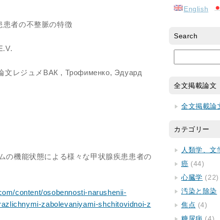
English
患患者の不整脈の特徴
Search
V.
ジュメВАК , Трофименко, Эдуард
全文掲載論文
全文掲載論
カテゴリー
人類学、文
テムの機能状態による様々な甲状腺疾患患者の
癌
(44)
心臓学
(22)
汚染と除染
com/content/osobennosti-narushenii-
-razlichnymi-zabolevaniyami-shchitovidnoi-z
焦点
(4)
糖尿病
(4)