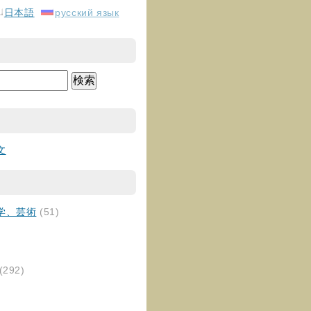
日本語
русский язык
文
学、芸術
(51)
(292)