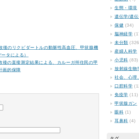
生態・環境
遺伝学/遺
保健
(34)
脳神経学
(1
未分類
(326
故後のリクビダートルの動脈性高血圧、甲状腺機
産婦人科学
データによる）
小児科
(83)
故後の直接測定結果による、カルーガ州住民の甲
放射線生物
計画的保障
社会、心理
口腔科学
(1
免疫学
(11)
甲状腺ガン
眼科
(1)
耳鼻科
(4)
タグ