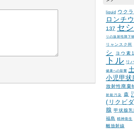
ウクラ
liquid
ロンチウ
セシ
137
リの放射性降下
リャンスク州
シ
ヨウ素1
トル
リ
健康への影響
小児甲状
放射性廃棄
森
射能汚染
(リクビダ
腺
甲状腺乳
福島
精神衛生
離放射線