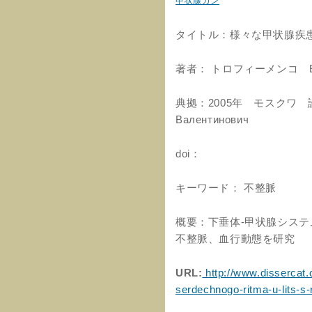
甲状腺ガン
タイトル：様々な甲状腺疾
著者： トロフィーメンコ E.
典拠：2005年 モスクワ 論文レ
Валентинович
doi：
キーワード： 不整脈
概要：下垂体-甲状腺シス
不整脈、血行動態を研究
URL:
http://www.dissercat.
serdechnogo-ritma-u-lits-s