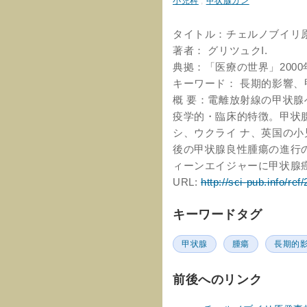
小児科
,
甲状腺ガン
タイトル：チェルノブイリ
著者： グリツュクI.
典拠：「医療の世界」2000年
キーワード： 長期的影響、
概 要：電離放射線の甲状
疫学的・臨床的特徴。甲状腺
シ、ウクライ ナ、英国の
後の甲状腺良性腫瘍の進行
ィーンエイジャーに甲状腺
URL:
http://sci-pub.info/ref
キーワードタグ
甲状腺
腫瘍
長期的
前後へのリンク