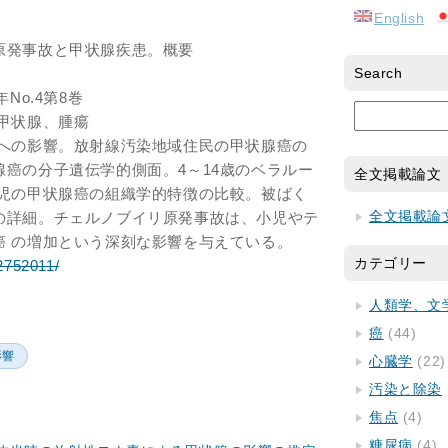
English
原発事故と甲状腺疾患。概要
Search
No.4第8巻
甲状腺、腫瘍
腺への影響。放射線汚染地域住民の甲状腺癌の
癌の分子遺伝学的側面。4～14歳のベラルー
全文掲載論文
小児の甲状腺癌の組織学的特徴の比較。被ばく
全文掲載論
の詳細。チェルノブイリ原発事故は、小児やテ
癌 の増加という深刻な影響を与えている。
カテゴリー
/2752011/
人類学、文
癌
(44)
影響
心臓学
(22)
汚染と除染
焦点
(4)
糖尿病
(4)