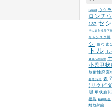
ウクラ
liquid
ロンチウ
セシ
137
リの放射性降下
リャンスク州
シ
ヨウ素1
トル
リ
健康への影響
小児甲状
放射性廃棄
森
射能汚染
(リクビダ
腺
甲状腺乳
福島
精神衛生
離放射線