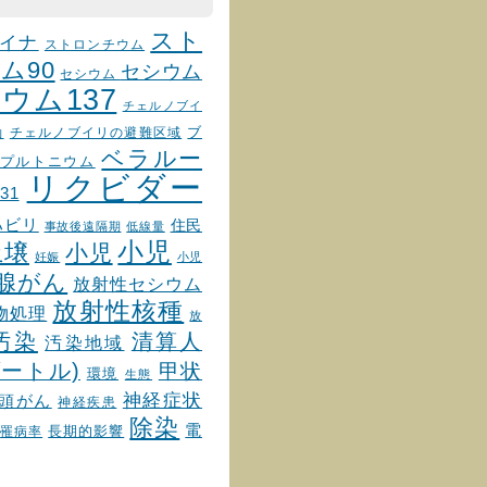
スト
イナ
ストロンチウム
ム90
セシウム
セシウム
ウム137
チェルノブイ
チェルノブイリの避難区域
ブ
物
ベラルー
プルトニウム
リクビダー
31
ハビリ
住民
事故後遠隔期
低線量
小児
土壌
小児
妊娠
小児
腺がん
放射性セシウム
放射性核種
物処理
放
汚染
清算人
汚染地域
ートル)
甲状
環境
生態
神経症状
頭がん
神経疾患
除染
電
罹病率
長期的影響