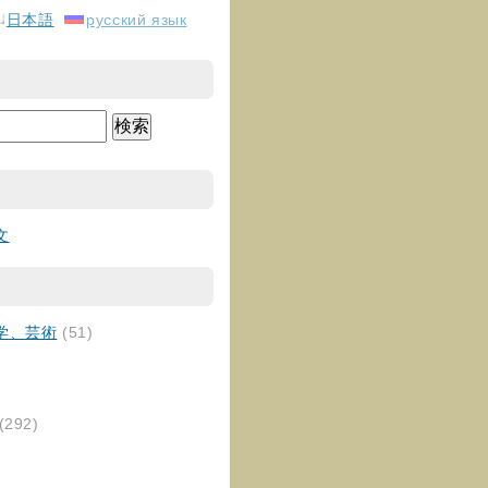
日本語
русский язык
文
学、芸術
(51)
(292)