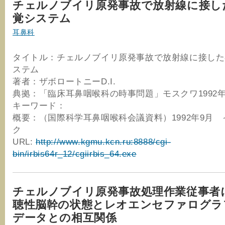
チェルノブイリ原発事故で放射線に接し
覚システム
耳鼻科
タイトル：チェルノブイリ原発事故で放射線に接した
ステム
著者：ザボロートニーD.I.
典拠：「臨床耳鼻咽喉科の時事問題」モスクワ1992
キーワード：
概要：（国際科学耳鼻咽喉科会議資料）1992年9月
ク
URL:
http://www.kgmu.kcn.ru:8888/cgi-
bin/irbis64r_12/cgiirbis_64.exe
チェルノブイリ原発事故処理作業従事者
聴性脳幹の状態とレオエンセファログラ
データとの相互関係