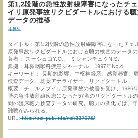
第1,2段階の急性放射線障害になったチ
イリ原発事故リクビダートルにおける聴
データの推移
耳鼻科
タイトル：第1,2段階の急性放射線障害になったチェ
原発事故リクビダートルにおける聴力検査のデータの
著者： スーシュコY.O., ミシャンチュクN.S.
典拠：耳鼻咽喉科疾患ジャーナル 1997年No.4
キーワード： 長期的影響、中枢神経系、感覚器官、
検査データ、聴覚アナライザー、リクビダートル
概要：チェルノブイリ原発事故の被害を受け、1986年
階の急性放射線疾患になった57名のリクビダートルの
間の臨床聴力検査データの研究。聴力の変化では、年
難聴がみられる。
URL:
http://sci-pub.info/ref/337975/