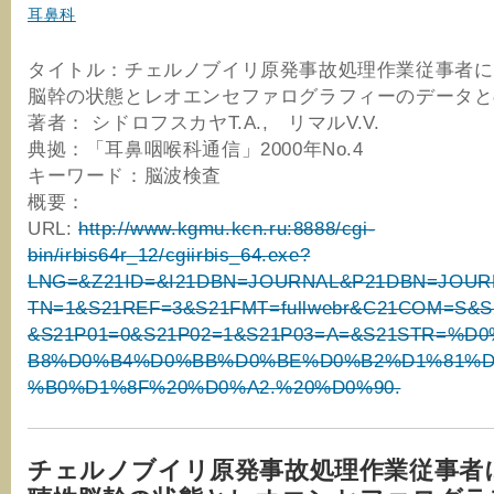
耳鼻科
タイトル：チェルノブイリ原発事故処理作業従事者に
脳幹の状態とレオエンセファログラフィーのデータと
著者： シドロフスカヤT.A., リマルV.V.
典拠：「耳鼻咽喉科通信」2000年No.4
キーワード：脳波検査
概要：
URL:
http://www.kgmu.kcn.ru:8888/cgi-
bin/irbis64r_12/cgiirbis_64.exe?
LNG=&Z21ID=&I21DBN=JOURNAL&P21DBN=JOUR
TN=1&S21REF=3&S21FMT=fullwebr&C21COM=S&
&S21P01=0&S21P02=1&S21P03=A=&S21STR=%D
B8%D0%B4%D0%BB%D0%BE%D0%B2%D1%81%
%B0%D1%8F%20%D0%A2.%20%D0%90.
チェルノブイリ原発事故処理作業従事者