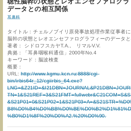
聴性脳幹の状態とレオエンセファログラ
データとの相互関係
耳鼻科
タイトル：チェルノブイリ原発事故処理作業従事者に
脳幹の状態とレオエンセファログラフィーのデータと
著者： シドロフスカヤT.A., リマルV.V.
典拠：「耳鼻咽喉科通信」2000年No.4
キーワード：脳波検査
概要：
URL:
http://www.kgmu.kcn.ru:8888/cgi-
bin/irbis64r_12/cgiirbis_64.exe?
LNG=&Z21ID=&I21DBN=JOURNAL&P21DBN=JOUR
TN=1&S21REF=3&S21FMT=fullwebr&C21COM=S&
&S21P01=0&S21P02=1&S21P03=A=&S21STR=%D
B8%D0%B4%D0%BB%D0%BE%D0%B2%D1%81%
%B0%D1%8F%20%D0%A2.%20%D0%90.