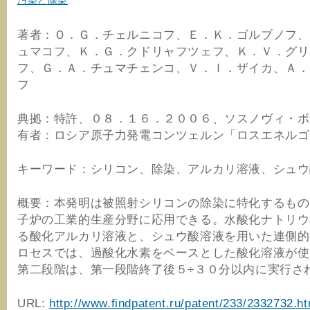
汚染と除染
著者：Ｏ．Ｇ．チェルニコフ、Ｅ．Ｋ．ゴルブノフ、
ュマコフ、Ｋ．Ｇ．クドリャフツェフ、Ｋ．Ｖ．グリ
フ、Ｇ．Ａ．チュマチェンコ、Ｖ．Ｉ．ザイカ、Ａ．
フ
典拠：特許、０８．１６．２００６、ソスノヴィ・ボ
有者：ロシア原子力発電コンツェルン「ロスエネルゴ
キーワード：シリコン、除染、アルカリ溶液、シュウ
概要：本発明は被照射シリコンの除染に特化するもの
子炉の工業的生産分野に応用できる。水酸化ナトリウ
る酸化アルカリ溶液と、シュウ酸溶液を用いた連側的
ロセスでは、過酸化水素をベースとした酸化溶液が使
第二段階は、第一段階終了後５÷３０分以内に実行さ
URL:
http://www.findpatent.ru/patent/233/2332732.ht