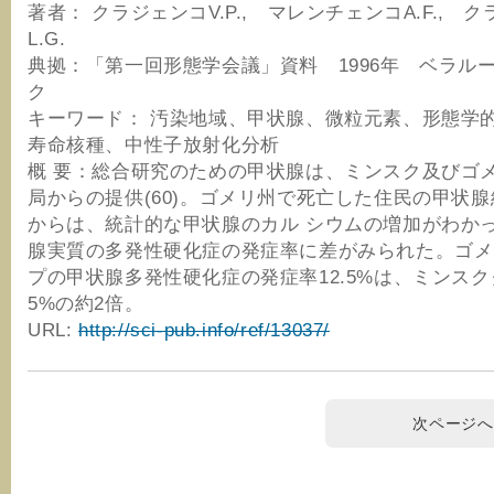
著者： クラジェンコV.P., マレンチェンコA.F., 
L.G.
典拠：「第一回形態学会議」資料 1996年 ベラル
ク
キーワード： 汚染地域、甲状腺、微粒元素、形態学
寿命核種、中性子放射化分析
概 要：総合研究のための甲状腺は、ミンスク及びゴ
局からの提供(60)。ゴメリ州で死亡した住民の甲状
からは、統計的な甲状腺のカル シウムの増加がわか
腺実質の多発性硬化症の発症率に差がみられた。ゴメ
プの甲状腺多発性硬化症の発症率12.5%は、ミンスク
5%の約2倍。
URL:
http://sci-pub.info/ref/13037/
次ページへ