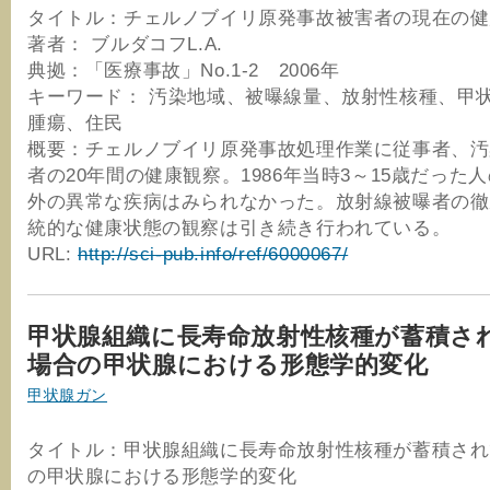
タイトル：チェルノブイリ原発事故被害者の現在の健
著者： ブルダコフL.A.
典拠：「医療事故」No.1-2 2006年
キーワード： 汚染地域、被曝線量、放射性核種、甲
腫瘍、住民
概要：チェルノブイリ原発事故処理作業に従事者、汚
者の20年間の健康観察。1986年当時3～15歳だった
外の異常な疾病はみられなかった。放射線被曝者の徹
統的な健康状態の観察は引き続き行われている。
URL:
http://sci-pub.info/ref/6000067/
甲状腺組織に長寿命放射性核種が蓄積さ
場合の甲状腺における形態学的変化
甲状腺ガン
タイトル：甲状腺組織に長寿命放射性核種が蓄積され
の甲状腺における形態学的変化