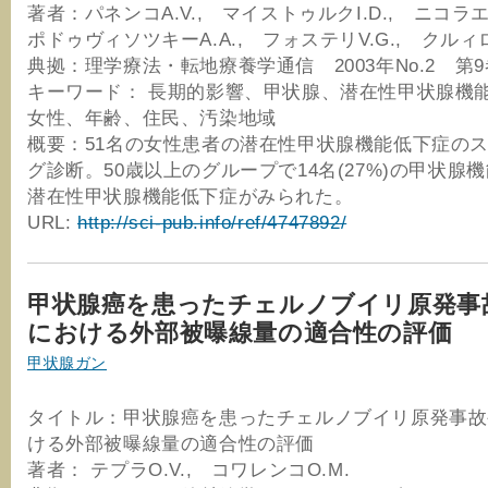
著者：パネンコA.V., マイストゥルクI.D., ニコラエ
ポドゥヴィソツキーA.A., フォステリV.G., クルィロ
典拠：理学療法・転地療養学通信 2003年No.2 第9
キーワード： 長期的影響、甲状腺、潜在性甲状腺機
女性、年齢、住民、汚染地域
概要：51名の女性患者の潜在性甲状腺機能低下症の
グ診断。50歳以上のグループで14名(27%)の甲状腺
潜在性甲状腺機能低下症がみられた。
URL:
http://sci-pub.info/ref/4747892/
甲状腺癌を患ったチェルノブイリ原発事
における外部被曝線量の適合性の評価
甲状腺ガン
タイトル：甲状腺癌を患ったチェルノブイリ原発事故
ける外部被曝線量の適合性の評価
著者： テプラO.V., コワレンコO.M.