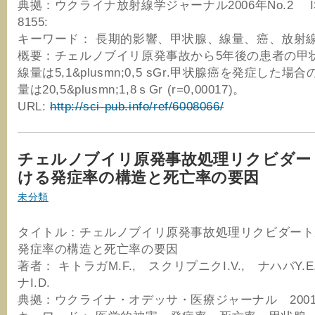
典拠：ウクライナ放射線学ジャーナル2006年No.2 ISSN
8155:
キーワード： 長期的影響、甲状腺、線量、癌、放射
概要：チェルノブイリ原発事故から5年後の患者の甲
線量は5,1&plusmn;0,5 sGr.甲状腺癌を発症した場
量は20,5&plusmn;1,8ｓGr (r=0,00017)。
URL:
http://sci-pub.info/ref/6008066/
チェルノブイリ原発事故処理リクビダー
ける発症率の構造と死亡率の要因
未分類
タイトル：チェルノブイリ原発事故処理リクビダート
発症率の構造と死亡率の要因
著者： キトラガM.F., スクリプニクI.V., ナハバY.
ナI.D.
典拠：ウクライナ・オデッサ・医療ジャーナル 2001年