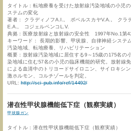
タイトル：転地療養を受けた放射線汚染地域の小児の
ステムの変化
著者： クラディノフA.I., ポベルスカヤV.A., ク
E.A., コジェルペンコL.V.
典拠：医療放射線と放射線の安全性 1997年No.1第4
キーワード： 長期的影響、甲状腺、自律神経システ
汚染地域、転地療養、リハビリテーション
概要：放射線汚染地域に居住する9～15歳の175名の
染地域に住む57名の小児の臨床機能的研究。放射線
による血清中のトリヨードサイロニン、サイロキシン
激ホルモン、コルチゾールを判定。
URL:
http://sci-pub.info/ref/14492/
潜在性甲状腺機能低下症（観察実績）
甲状腺ガン
タイトル：潜在性甲状腺機能低下症（観察実績）