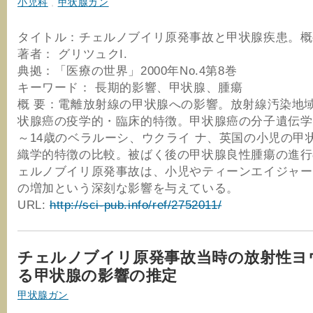
小児科
,
甲状腺ガン
タイトル：チェルノブイリ原発事故と甲状腺疾患。概
著者： グリツュクI.
典拠：「医療の世界」2000年No.4第8巻
キーワード： 長期的影響、甲状腺、腫瘍
概 要：電離放射線の甲状腺への影響。放射線汚染地
状腺癌の疫学的・臨床的特徴。甲状腺癌の分子遺伝学
～14歳のベラルーシ、ウクライ ナ、英国の小児の甲
織学的特徴の比較。被ばく後の甲状腺良性腫瘍の進行
ェルノブイリ原発事故は、小児やティーンエイジャー
の増加という深刻な影響を与えている。
URL:
http://sci-pub.info/ref/2752011/
チェルノブイリ原発事故当時の放射性ヨ
る甲状腺の影響の推定
甲状腺ガン