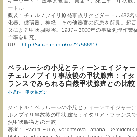
キーワード： 医学的被害、発症率、死亡率、甲状腺
ートル
概要：チェルノブイリ原発事故リクビダートル482名
化器、循環器、神経、その他器官の疾患を所見。超音
タによる甲状腺障害。1987～2000年の事故処理作業
亡率を研究。
URL:
http://sci-pub.info/ref/2756691/
ベラルーシの小児とティーンエイジャー
チェルノブイリ事故後の甲状腺癌：イタ
ランスでみられる自然甲状腺癌との比較
小児科
,
甲状腺ガン
タイトル：ベラルーシの小児とティーンエイジャーに
ルノブイリ事故後の甲状腺癌：イタリア・フランスで
然甲状腺癌との比較
著者： Pacini Furio, Vorontsova Tatiana, Demidchik 
Molinaro Eleonora, Agate Laura, Romei Cristina, Sh