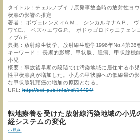
タイトル：チェルノブイリ原発事故当時の放射性ヨウ
状腺の影響の推定
著者： ポヴェレンヌィA.M., シンカルキナA.P., 
ワY.E., ベズャエワG.P., ポドゥゴロドゥニチェンコV
ィブA.F.
典拠：放射線生物学、放射線生態学1996年No.4第36
キーワード： 長期的影響、甲状腺、腫瘍、甲状腺機
小児
概要：事故後早期の段階では汚染地域に居住する小児
性甲状腺炎が増加した。小児の甲状腺への低線量の影
な甲状腺乳頭癌の増加の原因となる。
URL:
http://sci-pub.info/ref/14494/
転地療養を受けた放射線汚染地域の小児
経システムの変化
小児科