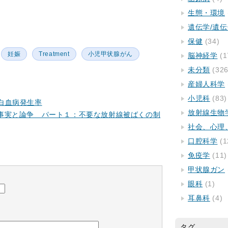
生態・環境
遺伝学/遺
保健
(34)
妊娠
Treatment
小児甲状腺がん
脳神経学
(1
未分類
(326
産婦人科学
小児科
(83)
白血病発生率
放射線生物
事実と論争 パート１：不要な放射線被ばくの制
社会、心理
口腔科学
(1
免疫学
(11)
甲状腺ガン
眼科
(1)
耳鼻科
(4)
タグ