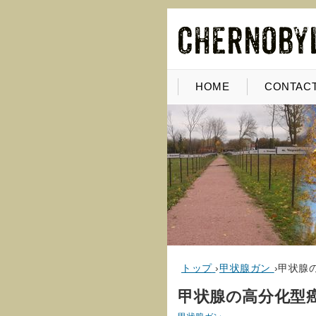
HOME
CONTACT
トップ
›
甲状腺ガン
›
甲状腺
甲状腺の高分化型