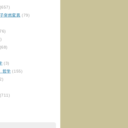
(657)
伝子突然変異
(79)
76)
)
(68)
学
(3)
、哲学
(155)
2)
(711)