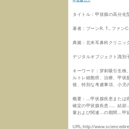
甲状腺ガン
タイトル：甲状腺の高分化
著者：ブーンR. T., ファンC.-
典拠：北米耳鼻科クリニック、3
デジタルオブジェクト識別子：10.1
キーワード：穿刺吸引生検
ルトレ細胞癌、治療、甲状
後、特別な考慮事項、小児
概要：…甲状腺疾患または
確定の甲状腺疾患…。結節
量および関連…の期間…甲
URL:http://www.sciencedire