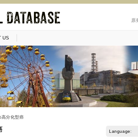
原
 US
の高分化型癌
癌
Language: