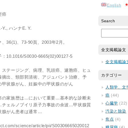
English
型癌
Search
Y., ハンナE. Y.
6(1)、73-90頁、2003年2月。
全文掲載論文
016/S0030-6665(02)00127-5
全文掲載論
、ステージング、病理、乳頭癌、濾胞癌、ヒュ
カテゴリー
腺摘出、頸部郭清術、アジュバント治療、予
の甲状腺がん、妊娠中の甲状腺のがん
人類学、文
癌
(44)
癌の家族歴は…において重要…基本的な診断未
心臓学
(22)
…チェルノブイリ原子力事故の余波…甲状腺質
汚染と除染
状腺がん患者は通常…
焦点
(4)
ct.com/science/article/pii/S00306665020012
糖尿病
(4)