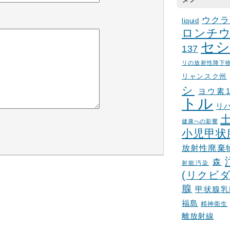
ウクラ
liquid
ロンチウ
セシ
137
リの放射性降下
リャンスク州
シ
ヨウ素1
トル
リ
健康への影響
小児甲状
放射性廃棄
森
射能汚染
(リクビダ
腺
甲状腺乳
福島
精神衛生
離放射線