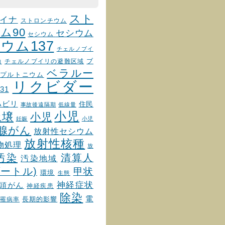
スト
イナ
ストロンチウム
ム90
セシウム
セシウム
ウム137
チェルノブイ
チェルノブイリの避難区域
ブ
物
ベラルー
プルトニウム
リクビダー
31
ハビリ
住民
事故後遠隔期
低線量
小児
土壌
小児
妊娠
小児
腺がん
放射性セシウム
放射性核種
物処理
放
汚染
清算人
汚染地域
ートル)
甲状
環境
生態
神経症状
頭がん
神経疾患
除染
電
罹病率
長期的影響