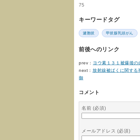
75
キーワードタグ
濾胞状
甲状腺乳頭がん
前後へのリンク
prev：
ヨウ素１３１被爆後の
next：
放射線被ばくに関する
御
コメント
名前 (必須)
メールアドレス (必須)