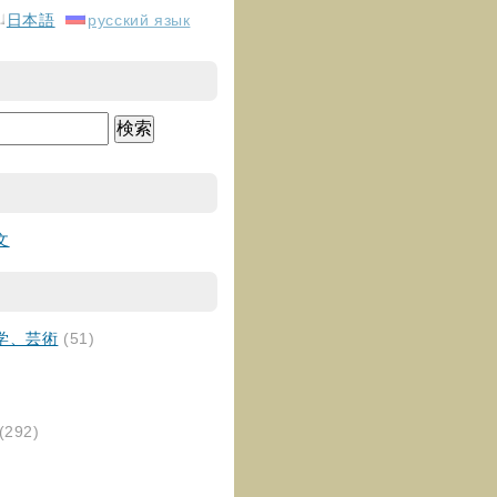
日本語
русский язык
文
学、芸術
(51)
(292)